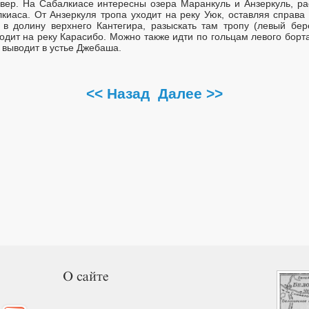
евер. На Сабалкиасе интересны озера Маранкуль и Анзеркуль, р
киаса. От Анзеркуля тропа уходит на реку Уюк, оставляя справа 
в долину верхнего Кантегира, разыскать там тропу (левый бер
дит на реку Карасибо. Можно также идти по гольцам левого борт
 выводит в устье Джебаша.
<< Назад
Далее >>