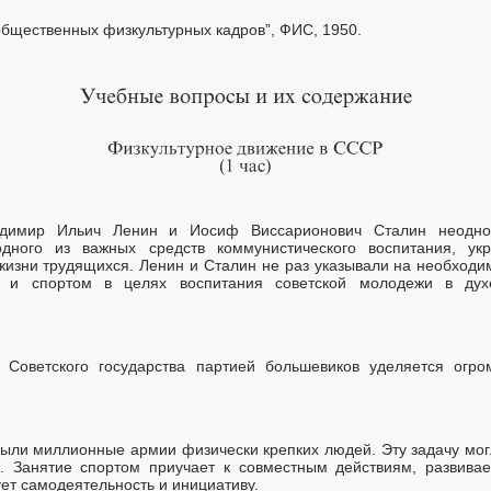
общественных физкультурных кадров”, ФИC, 1950.
адимир Ильич Ленин и Иосиф Виссарионович Сталин неоднок
одного из важных средств коммунистического воспитания, ук
жизни трудящихся. Ленин и Сталин не раз указывали на необходи
ой и спортом в целях воспитания советской молодежи в дух
 Советского государства партией большевиков уделяется огро
ыли миллионные армии физически крепких людей. Эту задачу мо
. Занятие спортом приучает к совместным действиям, развивае
ет самодеятельность и инициативу.