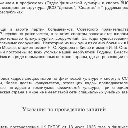
ижением в профсоюзах (Отдел физической культуры и спорта ВЦ
низационная структура. ДСО “Динамо”, “Спартак” и “Трудовые ре
республиках.
ощи и заботе партии большевиков, Советского правительст
Р неуклонно развивается, в занятия спортом вовлекаются широк
роительство физкультурных сооружений. За годы существования
ртивных сооружений. Некоторые из них одни из самых больших в 
в Москве, стадион имени Н. С. Хрущева в Киеве и имени И. В. Стал
ий построены во всех уголках нашей необъятной Родины. Вмест
лик и в ряде промышленных центров 'страны, где до революции н
товки кадров специалистов по физической культуре и спорту в С
ры, более десяти факультетов, готовящих кадры преподавател
выше пятидесяти техникумов физической культуры, три специал
ческая страна в мире не имеет такой сети специальных учебных за
тать постановление ЦК РКП(б) от 13 июля 1925 года о физичес