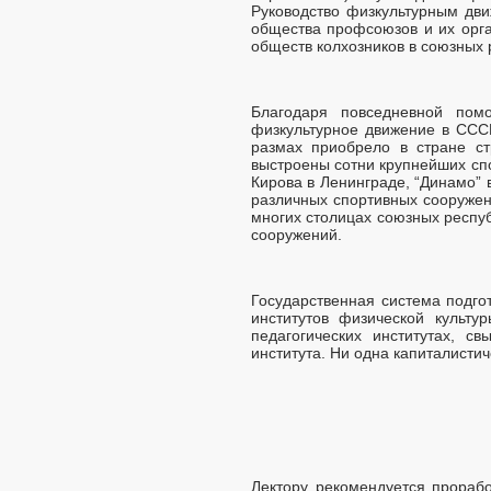
Руководство физкультурным дв
общества профсоюзов и их орга
обществ колхозников в союзных 
Благодаря повседневной пом
физкультурное движение в ССС
размах приобрело в стране ст
выстроены сотни крупнейших спо
Кирова в Ленинграде, “Динамо” 
различных спортивных сооружен
многих столицах союзных респуб
сооружений.
Государственная система подго
институтов физической культу
педагогических институтах, с
института. Ни одна капиталисти
Лектору рекомендуется прорабо