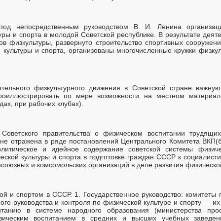
под непосредственным руководством В. И. Ленина организац
уры и спорта в молодой Советской республике. В результате деят
ров физкультуры, развернуто строительство спортивных сооружен
 культуры и спорта, организованы многочисленные кружки физкул
ятельного физкультурного движения в Советской стране важн
проиллюстрировать по мере возможности на местном материал
ах, при рабочих клубах).
 Советского правительства о физическом воспитании трудящих
ане отражена в ряде постановлений Центрального Комитета ВКП(б)
литическое и идейное содержание советской системы физичес
еской культуры и спорта в подготовке граждан СССР к социалисти
союзных и комсомольских организаций в деле развития физической
ой и спортом в СССР. 1. Государственное руководство: комитеты
ного руководства и контроля по физической культуре и спорту — и
итанию в системе народного образования (министерства про
изическим воспитанием в средних и высших учебных заведени