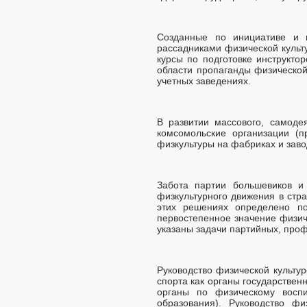
Созданные по инициативе и 
рассадниками физической культ
курсы по подготовке инструкто
области пропаганды физической
учетных заведениях.
В развитии массового, самоде
комсомольские организации (
физкультуры на фабриках и завод
Забота партии большевиков и
физкультурного движения в стр
этих решениях определено по
первостепенное значение физич
указаны задачи партийных, проф
Руководство физической культур
спорта как органы государствен
органы по физическому восп
образования). Руководство ф