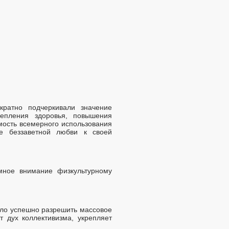
ратно подчеркивали значение
репления здоровья, повышения
мость всемерного использования
е беззаветной любви к своей
мное внимание физкультурному
гло успешно разрешить массовое
т дух коллективизма, укрепляет