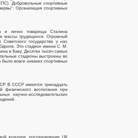
СПС). Добровольные спортивные
зервы”. Организация спортивных
ва и лично товарища Сталина
ие массы трудящихся. Огромный
 Советского государства у нас
Европе. Это стадион имени С. М.
ина в Баку. Десятки тысяч самых
ительные стадионы выстроены во
е было вовсе никаких спортивных
ССР. В СССР имеется тринадцать
ей физического воспитания при
ьных научно-исследовательских
ведений.
кой культуре, постановление ЦК