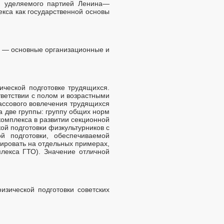
, уделяемого партией Ленина—
кса как государственной основы
чи — основные организационные и
ической подготовке трудящихся.
ветствии с полом и возрастными
ассового вовлечения трудящихся
а две группы: группу общих норм
омплекса в развитии секционной
ой подготовки физкультурников с
й подготовки, обеспечиваемой
рировать на отдельных примерах,
плекса ГТО). Значение отличной
изической подготовки советских