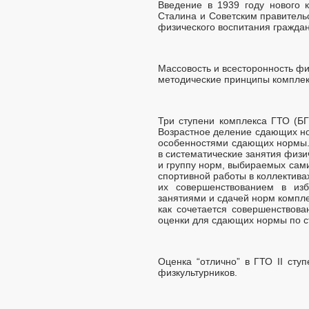
Введение в 1939 году нового
Сталина и Советским правитель
физического воспитания гражда
Массовость и всесторонность фи
методические принципы комплекс
Три ступени комплекса ГТО (БГ
Возрастное деление сдающих но
особенностями сдающих нормы. 
в систематические занятия физи
и группу норм, выбираемых сам
спортивной работы в коллектива
их совершенствованием в изб
занятиями и сдачей норм компле
как сочетается совершенствова
оценки для сдающих нормы по с
Оценка “отлично” в ГТО II сту
физкультурников.