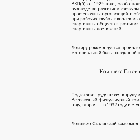
ВКП(б) от 1929 года, особо по
руководства развитием физкуль
профсоюзных организаций в обл
при рабочих клубах к коллектив
спортивных обществ в развитии 
спортивных достижений.
Лектору рекомендуется проиллю
материальной базы, созданной н
Подготовка трудящихся к труду 
Всесоюзный физкультурный комп
году, вторая — в 1932 году и ст
Ленинско-Сталинский комсомол 