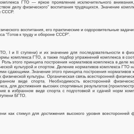
 комплекса ГТО — яркое проявление исключительного внимания
ством делу физического” воспитания трудящихся. Значение компле
н CCCP.
зического воспитания, его практические и оздоровительные зада
а “Готов к труду и обороне СССР”.
ТО, I и II ступени) и их значение для последовательности в физ
рмы комплекса ГТО, а также подбор упражнений комплекса в соот
Роль этого принципа построения нормативов комплекса в деле м
ческой культурой и спортом. Деление нормативов комплекса ГТО н
ими сдающими. Значение этого принципа построения нормативов к
х физической культуры. Органическая связь всесторонней физическ
ранном виде спорта. Необходимость всесторонней физическо
кса, для достижения высоких спортивных результатов (проиллюст
ние в избранном виде спорта с подготовкой и сдачей норм ком
тупени БГТО.
пени как стимул для достижения высокого уровня всесторонней ф