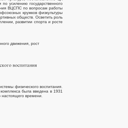
и по усилению государственного
ления ВЦСПС по вопросам работы
рофсоюзных кружков физкультуры
ортивных обществ. Осветить роль
плении, развитии спорта и росте
ного движения, рост
системы физического воспитания.
 комплекса была введена в 1931
до настоящего времени.