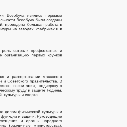
ии Всеобуча явились первыми
ельности Всеобуча были созданы
ий, проведена большая работа в
ьтуры на заводах, фабриках и в
ую роль сыграли профсоюзные и
е организацию первых кружков
ся и развертывании массового
 и Советского правительства. В
кого воспитания, подчеркнуто
ческому труду и защите Родины,
 .культуры и спорта.
 по делам физической культуры и
х функции и задачи. Руководящие
свещения и органы народного
ях (различные министерства).