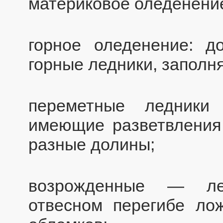
материковое оледенени
горное оледенение: 
горные ледники, заполн
переметные ледник
имеющие разветвления
разные долины;
возрожденные — ле
отвесном перегибе ло