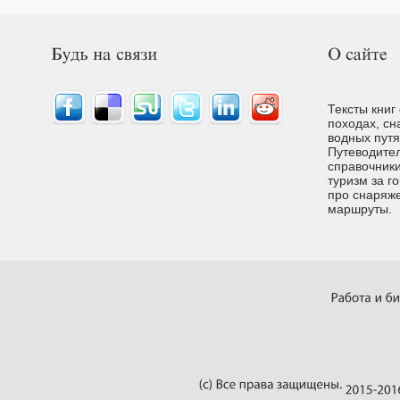
Тексты книг
походах, сн
водных путях
Путеводител
справочники
туризм за г
про снаряже
маршруты.