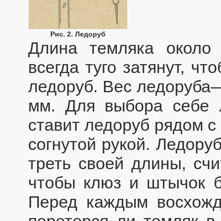
Рис. 2. Ледоруб
Длина темляка около
всегда туго затянут, ч
ледоруб. Вес ледоруба
мм. Для выбора себе 
ставит ледоруб рядом с 
согнутой рукой. Ледору
треть своей длины, счи
чтобы клюз и штычок б
Перед каждым восхожд
перетерся ли темляк в 