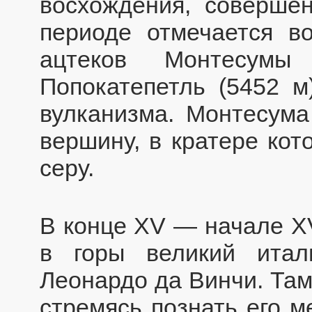
восхождения, соверше
периоде отмечается в
ацтеков Монтесумы
Попокатепетль (5452 м
вулканизма. Монтесума
вершину, в кратере кот
серу.
В конце XV — начале XV
в горы великий итал
Леонардо да Винчи. Там
стремясь познать его м