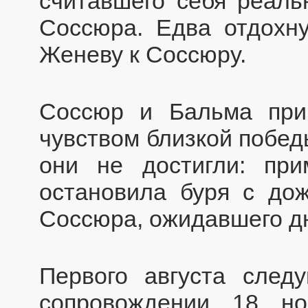
считавшего себя реал
Соссюра. Едва отдохну
Женеву к Соссюру.
Соссюр и Бальма пр
чувством близкой побед
они не достигли: пр
остановила буря с до
Соссюра, ожидавшего дн
Первого августа след
сопровождении 18 н