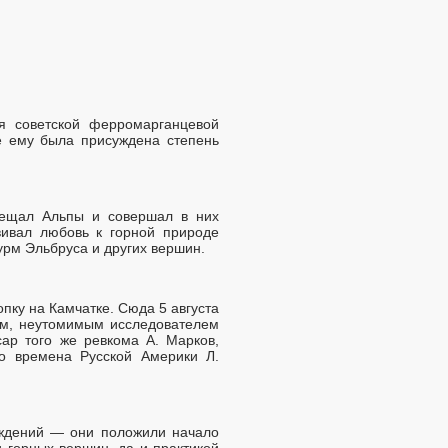
ия советской ферромарганцевой
е ему была присуждена степень
сещал Альпы и совершал в них
вивал любовь к горной природе
урм Эльбруса и других вершин.
пку на Камчатке. Сюда 5 августа
вым, неутомимым исследователем
сар того же ревкома А. Марков,
о времена Русской Америки Л.
ождений — они положили начало
 горных вершин, да и практикой