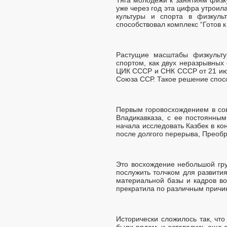
уже через год эта цифра утроил
культуры и спорта в физкул
способствовал комплекс “Готов к
Растущие масштабы физкульту
спортом, как двух неразрывных
ЦИК СССР и СНК СССР от 21 июн
Союза ССР. Такое решение спос
Первым горовосхождением в сов
Владикавказа, с ее постоянны
начала исследовать Казбек в ко
после долгого перерыва, Преобр
Это восхождение небольшой гру
послужить толчком для развития
материальной базы и кадров во
прекратила по различным причин
Исторически сложилось так, чт
были рядом, и оставались еще о