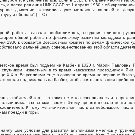
ась, а после решения ЦИК СССР от 1 апреля 1930 г. об учреждени
ьтурное движение включились уже миллионы юношей и девуш
 труду и обороне” (ГТО).
рной работы вызвали необходимость, создания единого руково
 сторон общей работы по физическому развитию молодежи стран
я 1936 г. создается Всесоюзный комитет по делам физической ку
обствовало дальнейшему совершенствованию этой области деятель
етское время был подъем на Казбек в 1920 г. Марии Павловны 
м спутником, известным в то время кавказским проводником Яни
нце XIX в. Ее усилиями еще в довоенное время на вершине была 
аженская поднималась на Казбек, чтобы снять показания приборов
ппы любителей гор — а таких не мало совершалось и в прежние
 альпинизма в советское время. Этому препятствовало почти пол
сходителей. К тому же значительная часть из небольшого числ
ам поездки в горы.
о наилучшие условия для развития альпинизма имелись у грузинск
пытные проводники (такие, как Гаха Циклаури, Котэ Пицхелаури, 