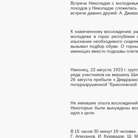
Встреча Николадзе с молодежью
походов у Николадзе сложилась 
встрече давних друзей: А. Джава
К намеченному восхождению раз
молодежи в горах республики 
изыскание необходимого снаряж
вызывал подбор обуви. О горных
имеющих вместо подошвы плетену
Наконец, 22 августа 1923 г. гру
ряда участников на вершину Ши
26 августа прибыли к Девдорак
полуразрушенной “Ермоловской 
Не имевшие опыта восхождений, 
Некоторые были вынуждены воз
идти к цели.
В 15 часов 30 минут 18 человек,
Г. Алиханов, И. Кукавадзе, Ш.