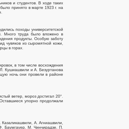
иков и студентов. В ходе таких
было принято в марте 1923 г. на
е.
одились походы университетской
й. Много труда было вложено в
ждения продукты. Особую заботу
вид чувяков из сыромятной кожи,
рцы в горах.
нировок, в том числе восхождения
Л. Кушиашвили и А. Безуртанова
ющую ночь они провели в районе
стый ветер, мороз достигал 20°.
 Оставшиеся упорно продолжали
Я. Казаликашвили, А. Агниашвили,
. Баумгауер, М. Чинчирадзе, П.