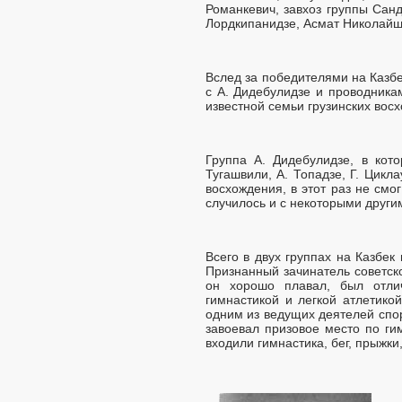
Романкевич, завхоз группы Сан
Лордкипанидзе, Асмат Николайш
Вслед за победителями на Казбе
с А. Дидебулидзе и проводника
известной семьи грузинских вос
Группа А. Дидебулидзе, в кот
Тугашвили, А. Топадзе, Г. Цикл
восхождения, в этот раз не смо
случилось и с некоторыми другим
Всего в двух группах на Казбек
Признанный зачинатель советск
он хорошо плавал, был отлич
гимнастикой и легкой атлетико
одним из ведущих деятелей спор
завоевал призовое место по ги
входили гимнастика, бег, прыжки