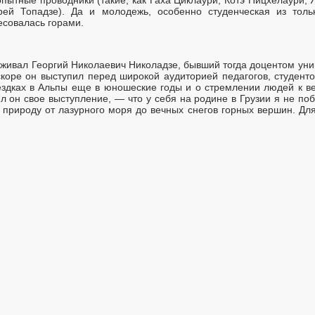
ей Топадзе). Да и молодежь, особенно студенческая из толь
есовалась горами.
живал Георгий Николаевич Николадзе, бывший тогда доцентом уни
скоре он выступил перед широкой аудиторией педагогов, студент
оездках в Альпы еще в юношеские годы и о стремлении людей к в
ил он свое выступление, — что у себя на родине в Грузии я не п
природу от лазурного моря до вечных снегов горных вершин. Для