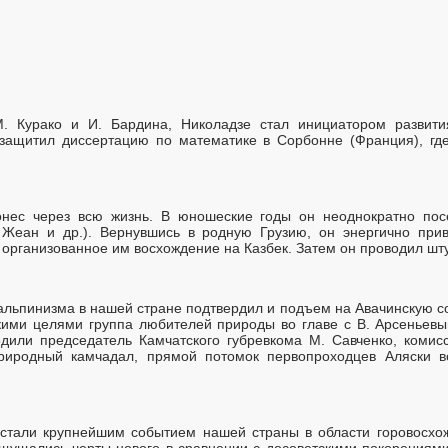
М. Курако и И. Бардина, Николадзе стал инициатором развит
 защитил диссертацию по математике в Сорбонне (Франция), гд
онес через всю жизнь. В юношеские годы он неоднократно по
Жеан и др.). Вернувшись в родную Грузию, он энергично при
 организованное им восхождение на Казбек. Затем он проводил шт
льпинизма в нашей стране подтвердил и подъем на Авачинскую со
скими целями группа любителей природы во главе с В. Арсенье
одили председатель Камчатского губревкома М. Савченко, комис
природный камчадал, прямой потомок первопроходцев Аляски в
к стали крупнейшим событием нашей страны в области горовосх
ощущались черты нового в сравнении с досоветскими покорениями