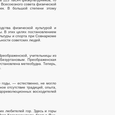
и Всесоюзного совета физической
ек. В большой степени этому
дства физической культурой и
ы. В этих целях постановлением
льтуры и спорта при Совнаркоме
ности советских людей.
Преображенской, учительницы из
 Безуртановым. Преображенская
установлена метеобудка. Теперь,
.
 годы, — естественно, не могло
ное отсутствие традиций, опыта,
а дореволюционных восходителей
их любителей гор. Здесь и горы
Ягор Казаликашвили, братья Яни,