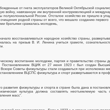
божденные от гнета эксплуататоров Великой Октябрьской социалис
лую войну, навязанную им внутренней контрреволюцией и междуна
 полуколониальной России. Отсталое хозяйство ее пришло в упадо
я очищения родной страны от всего, что мешало созданию первого в
ими братьями сражалась молодежь,
начало восстанавливаться народное хозяйство страны, развертыва
калась на призыв В. И. Ленина учиться грамоте, сознательност
ти.
ческому воспитанию молодежи, партия и правительство страны д
ы. Постановлением ВЦИК от 27 июня 1923 г. был создан Высши
Вскоре Советы физкультуры стали создаваться при исполкомах ме
остановлением ВЦСПС физкультура и спорт развертываются в про
 развития физкультуры и спорта в стране была дана в постановл
“физическая культура должна составлять неотъемлемую часть о
вления масс”.
льтурой все увеличивалась. Если в 1923 г. в стране насчитывалос