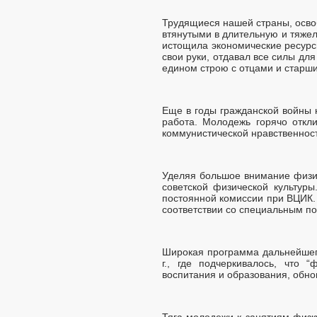
Трудящиеся нашей страны, осво
втянутыми в длительную и тяже
истощила экономические ресурсы
свои руки, отдавал все силы дл
едином строю с отцами и старш
Еще в годы гражданской войны 
работа. Молодежь горячо откли
коммунистической нравственнос
Уделяя большое внимание физи
советской физической культур
постоянной комиссии при ВЦИК. 
соответствии со специальным п
Широкая программа дальнейшего
г., где подчеркивалось, что 
воспитания и образования, обно
Тяга молодежи к занятиям физку