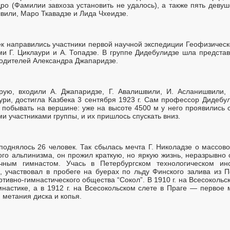
дро (Фамилии завхоза установить не удалось), а также пять дев
вили, Маро Ткавадзе и Лида Чхеидзе.
к направились участники первой научной экспедиции Геофизическ
ми Г. Циклаури и А. Топадзе. В группе Дидебулидзе шла предста
ходителей Александра Джапаридзе.
орую, входили А. Джапаридзе, Г. Авалишвили, И. Асланишвили, 
аури, достигла Казбека 3 сентября 1923 г. Сам профессор Дидебу
г побывать на вершине: уже на высоте 4500 м у него проявились
и участниками группы, и их пришлось спускать вниз.
 поднялось 26 человек. Так сбылась мечта Г. Николадзе о массо
ого альпинизма, он прожил краткую, но яркую жизнь, неразрывно 
ным гимнастом. Учась в Петербургском технологическом инс
й, участвовал в пробеге на буерах по льду Финского залива из П
тивно-гимнастического общества “Сокол”. В 1910 г. на Всесокольс
мнастике, а в 1912 г. на Всесокольском слете в Праге — первое 
, метания диска и копья.