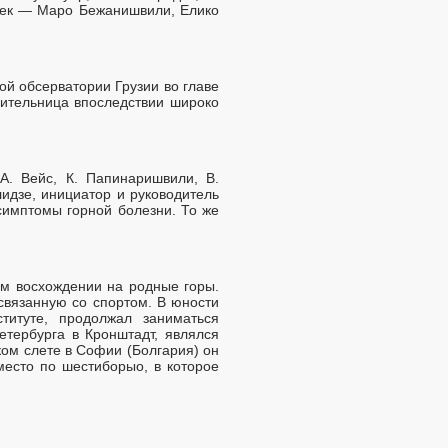
ушек — Маро Бежанишвили, Елико
ой обсерватории Грузии во главе
вительница впоследствии широко
А. Вейс, К. Папинаришвили, В.
лидзе, инициатор и руководитель
 симптомы горной болезни. То же
вом восхождении на родные горы.
связанную со спортом. В юности
титуте, продолжал заниматься
етербурга в Кронштадт, являлся
ком слете в Софии (Болгария) он
место по шестиборыо, в которое