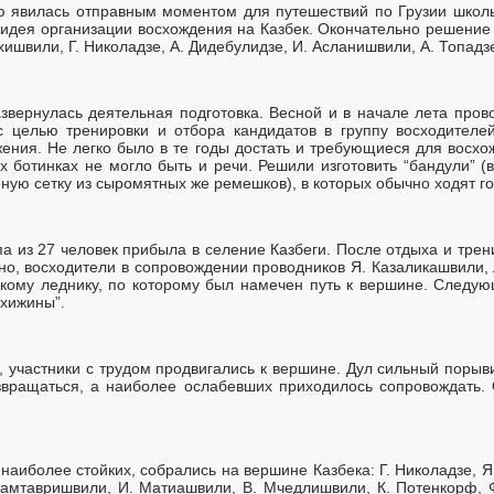
 явилась отправным моментом для путешествий по Грузии школьн
идея организации восхождения на Казбек. Окончательно решение 
хишвили, Г. Николадзе, А. Дидебулидзе, И. Асланишвили, А. Топадз
вернулась деятельная подготовка. Весной и в начале лета пров
с целью тренировки и отбора кандидатов в группу восходителе
ения. Не легко было в те годы достать и требующиеся для восхо
 ботинках не могло быть и речи. Решили изготовить “бандули” (
ю сетку из сыромятных же ремешков), в которых обычно ходят го
ппа из 27 человек прибыла в селение Казбеги. После отдыха и тре
но, восходители в сопровождении проводников Я. Казаликашвили, 
скому леднику, по которому был намечен путь к вершине. Следу
хижины”.
участники с трудом продвигались к вершине. Дул сильный порыви
вращаться, а наиболее ослабевших приходилось сопровождать.
 наиболее стойких, собрались на вершине Казбека: Г. Николадзе, 
 Мамтавришвили, И. Матиашвили, В. Мчедлишвили, К. Потенкорф, Ф