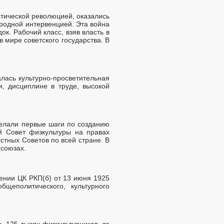
тической революцией, оказались
родной интервенцией. Эта война
к. Рабочий класс, взяв власть в
 мире советского государства. В
лась культурно-просветительная
и, дисциплине в труде, высокой
елали первые шаги по созданию
й Совет физкультуры на правах
стных Советов по всей стране. В
фсоюзах.
ении ЦК РКП(б) от 13 июня 1925
бщеполитического, культурного
ь 125 тысяч физкультурников, то