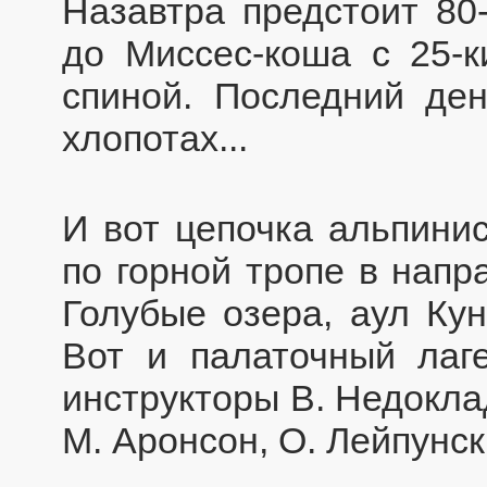
Назавтра предстоит 80
до Миссес-коша с 25-
спиной. Последний де
хлопотах...
И вот цепочка альпинис
по горной тропе в напр
Голубые озера, аул Кун
Вот и палаточный лаг
инструкторы В. Недокла
М. Аронсон, О. Лейпунски