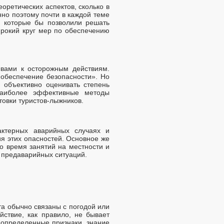
оретических аспектов, сколько в
но поэтому почти в каждой теме
, которые бы позволили решать
ирокий круг мер по обеспечению
вами к осторожным действиям.
«обеспечение безопасности». Но
й объективно оценивать степень
 наиболее эффективные методы
товки туристов-лыжников.
актерных аварийных случаях и
я этих опасностей. Основное же
 время занятий на местности и
 предаварийных ситуаций.
та обычно связаны с погодой или
ствие, как правило, не бывает
 определенные признаки, знание