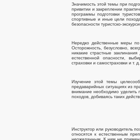
Значимость этой темы при подго
привитии и закреплении практи
программы подготовки туристо
спортивные и иные цели похода
безопасности туристско-экскурс
Нередко действенные меры по
Осторожность, безусловно, все
никакие страстные заклинания 
естественной опасности, выб
страховки и самостраховки и т. 
Изучение этой темы целесооб
предаварийных ситуациях из пр
внимание необходимо уделить 
походов, добиваясь таких дейс
Инструктор или руководитель по
относятся к естественным пре
неожиданным. К ним не примени