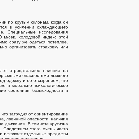
ии по крутым склонам, когда он
ется в усилении охлаждающего
ие. Специальные исследования
0 м/сек. холодовой индекс этой
имо сразу же одеться потеплее.
но организовать страховку или
вают отрицательное влияние на
серьезными опасностями лыжного
од одежду и ее отсырением, что
же и морально-психологическое
ние состояния безысходности и
, что затрудняют ориентирование
а, лавинной опасности, наличия
 движения. В темноте крутизна
. Следствием этого очень часто
ти искажает отдельные предметы
омическое положение.