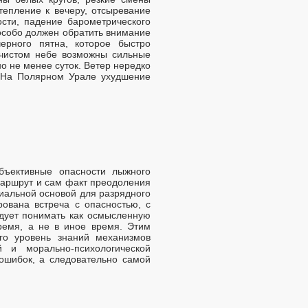
тепление к вечеру, отсыревание
сти, падение барометрического
особо должен обратить внимание
черного пятна, которое быстро
 чистом небе возможны сильные
 не менее суток. Ветер нередко
. На Полярном Урале ухудшение
объективные опасности лыжного
маршрут и сам факт преодоления
пиальной основой для разрядного
ована встреча с опасностью, с
едует понимать как осмысленную
время, а не в иное время. Этим
его уровень знаний механизмов
 и морально-психологической
ошибок, а следовательно самой