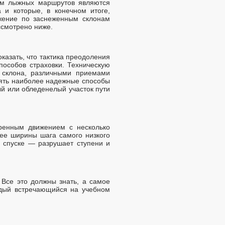
ем лыжных маршрутов являются
а и которые, в конечном итоге,
ижение по заснеженным склонам
ссмотрено ниже.
казать, что тактика преодоления
пособов страховки. Техническую
я склона, различными приемами
нять наиболее надежные способы
ый или обледенелый участок пути
ренным движением с несколько
ее ширины шага самого низкого
и спуске — разрушает ступени и
 Все это должны знать, а самое
ждый встречающийся на учебном