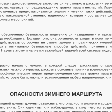
товке туристов-лыжников заключается не столько в раскрытии ее те
ческих навыков по предупреждению травматизма и несчастий. Имен
в-лыжников предусматриваются знания и умения таких действий
 с максимальной степенью надежности, которая и составляет ш
ионных мероприятий.
 обеспечению безопасности подменяются назиданиями и призы
гда необходима. Больше того, она органически входит в понятие 
действовать осторожно не смогут заменить практических умени
ирать оптимально безопасные способы действий, применять
д. Научить этому и является важнейшей задачей всей системы подго
разно начать с лекции, в которой следует рассказать о хар
актики лыжного туризма, раскрыть основные причины возникновени
профилактическим мерам предупреждения случаев травматизма во
твий, которые бы исключали возникновение любых напряженных или
ОПАСНОСТИ ЗИМНЕГО МАРШРУТА
ходной группы должны разъяснить, что опасности зимнего маршру
пятствиям. Они ощутимы или наблюдаемы, в силу чего их воздей
мо понятие «внезапно»: каждому из этих явлений предшествуют