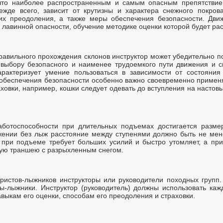
 что наиболее распространенным и самым опасным препятстви
ежде всего, зависит от крутизны и характера снежного покров
 их преодоления, а также меры обеспечения безопасности. Дв
и лавинной опасности, обучение методике оценки которой будет ра
авильного прохождения склонов инструктор может убедительно по
 выбору безопасного и наименее трудоемкого пути движения и с
характеризует умение пользоваться в зависимости от состояни
 обеспечения безопасности особенно важно своевременно приме
аховки, например, кошки следует одевать до вступления на настов
аботоспособности при длительных подъемах достигается разме
ении без лыж расстояние между ступенями должно быть не мен
 при подъеме требует больших усилий и быстро утомляет, а пр
кую траншею с разрыхленным снегом.
ристов-лыжников инструкторы или руководители походных групп.
ты-лыжники. Инструктор (руководитель) должны использовать ка
выкам его оценки, способам его преодоления и страховки.