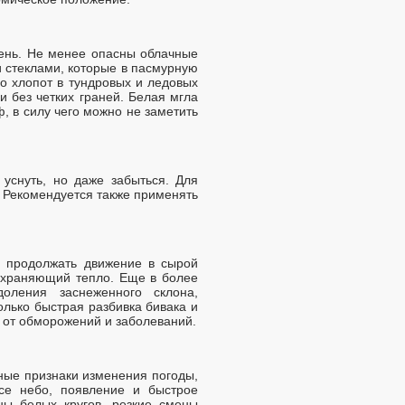
день. Не менее опасны облачные
 стеклами, которые в пасмурную
о хлопот в тундровых и ледовых
и без четких граней. Белая мгла
, в силу чего можно не заметить
уснуть, но даже забыться. Для
. Рекомендуется также применять
а продолжать движение в сырой
охраняющий тепло. Еще в более
оления заснеженного склона,
лько быстрая разбивка бивака и
ь от обморожений и заболеваний.
ные признаки изменения погоды,
се небо, появление и быстрое
ны белых кругов, резкие смены