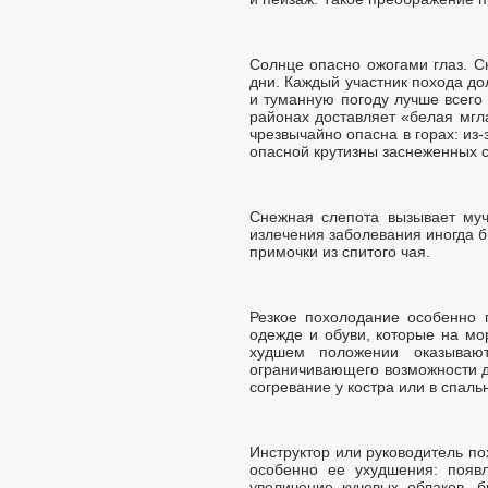
Солнце опасно ожогами глаз. С
дни. Каждый участник похода д
и туманную погоду лучше всего
районах доставляет «белая мгла
чрезвычайно опасна в горах: из
опасной крутизны заснеженных с
Снежная слепота вызывает муч
излечения заболевания иногда б
примочки из спитого чая.
Резкое похолодание особенно 
одежде и обуви, которые на м
худшем положении оказывают
ограничивающего возможности д
согревание у костра или в спал
Инструктор или руководитель п
особенно ее ухудшения: появ
увеличение кучевых облаков, 