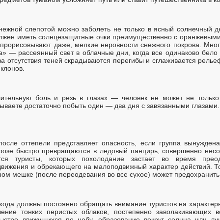
нежной слепотой можно заболеть не только в ясный солнечный 
олжен иметь солнцезащитные очки преимущественно с оранжевыми
 прорисовывают даже, мелкие неровности снежного покрова. Мног
» — рассеянный свет в облачные дни, когда все одинаково бело 
-за отсутствия теней скрадываются перегибы и сглаживается рельеф
клонов.
ительную боль и резь в глазах — человек не может не только 
ываете достаточно побыть один — два дня с завязанными глазами
после оттепели представляет опасность, если группа вынужден
орозе быстро превращаются в ледовый панцирь, совершенно нес
ся туристы, которых похолодание застает во время преод
вижения и обрекающего на малоподвижный характер действий. То
ьном мешке (после переодевания во все сухое) может предохранит
охода должны постоянно обращать внимание туристов на характер
ление тонких перистых облаков, постепенно заволакивающих в
быстро движущихся по небу, образование вокруг солнца или лу