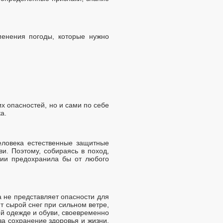
менения погоды, которые нужно
х опасностей, но и сами по себе
а.
еловека естественные защитные
и. Поэтому, собираясь в поход,
ции предохранила бы от любого
а не представляет опасности для
т сырой снег при сильном ветре,
ей одежде и обуви, своевременно
за сохранение здоровья и жизни.