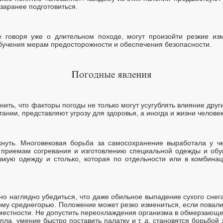
 заранее подготовиться.
е говоря уже о длительном походе, могут произойти резкие из
обучения мерам предосторожности и обеспечения безопасности.
ить, что факторы погоды не только могут усугублять влияние други
тании, представляют угрозу для здоровья, а иногда и жизни человек
кнуть. Многовековая борьба за самосохранение выработала у ч
 приемам согревания и изготовлению специальной одежды и обув
такую одежду и столько, которая по отдельности или в комбина
о наглядно убедиться, что даже обильное выпадение сухого снег
му среднегорью. Положение может резко измениться, если повали
 местности. Не допустить переохлаждения организма в обмерзающ
ла, умение быстро поставить палатку и т. д. становятся борьбой 