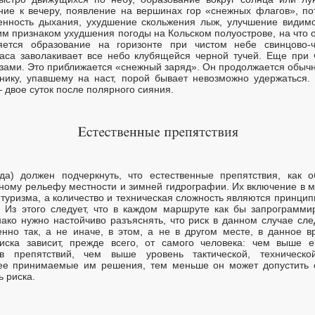
ние к вечеру, появление на вершинах гор «снежных флагов», по
енность дыхания, ухудшение скольжения лыж, улучшение видимо
м признаком ухудшения погоды на Кольском полуострове, на что 
ляется образование на горизонте при чистом небе свинцово-
часа заволакивает все небо клубящейся черной тучей. Еще при
зами. Это приближается «снежный заряд». Он продолжается обычно
жнику, упавшему на наст, порой бывает невозможно удержаться
 двое суток после полярного сияния.
ода) должен подчеркнуть, что естественные препятствия, как 
нному рельефу местности и зимней гидрографии. Их включение в 
туризма, а количество и техническая сложность являются принци
 Из этого следует, что в каждом маршруте как бы запрограммир
ако нужно настойчиво разъяснять, что риск в данном случае сл
нно так, а не иначе, в этом, а не в другом месте, в данное 
риска зависит, прежде всего, от самого человека: чем выше 
в препятствий, чем выше уровень тактической, технической
нее принимаемые им решения, тем меньше он может допустить 
 риска.