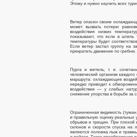
Этому и нужно научить всех тур
Ветер опасен своим охлаждающи
может вызвать потерю равнов
воздействия низких температ
показывают, что если в штиль 
температуры будет соответство
Если ветер застал группу на 
прекратить движение по гребню.
Пурга и метель, т. е. сочета
человеческий организм каждого
маршрута: охлаждающее воздейс
нередко приводит к обморожен
воздействие — у слабых натур
снижение упорства в борьбе за 
Ограниченная видимость (туман,
и правильную оценку реальных 
обрывов и трещин. При плохой
склонов и скорости спуска на 
являются поломка лыж и травмы
и пейзаж. Такое преображение п