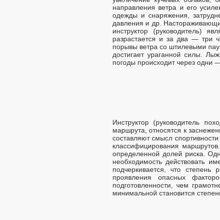
направления ветра и его усиле
одежды и снаряжения, затрудн
давления и др. Настораживающи
инструктор (руководитель) яв
разрастается и за два — три 
порывы ветра со штилевыми пау
достигает ураганной силы. Лы
погоды происходит через одни —
Инструктор (руководитель пох
маршрута, относятся к заснеже
составляют смысл спортивности 
классифицирования маршрутов.
определенной долей риска. Одн
необходимость действовать име
подчеркивается, что степень 
проявления опасных факторо
подготовленности, чем грамот
минимальной становится степень