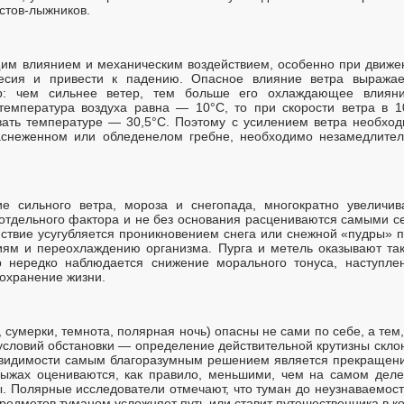
истов-лыжников.
м влиянием и механическим воздействием, особенно при движен
есия и привести к падению. Опасное влияние ветра выража
ур: чем сильнее ветер, тем больше его охлаждающее влиян
температура воздуха равна — 10°С, то при скорости ветра в 1
вать температуре — 30,5°С. Поэтому с усилением ветра необход
заснеженном или обледенелом гребне, необходимо незамедлитель
ние сильного ветра, мороза и снегопада, многократно увеличи
 отдельного фактора и не без основания расцениваются самыми 
твие усугубляется проникновением снега или снежной «пудры» п
иям и переохлаждению организма. Пурга и метель оказывают так
 нередко наблюдается снижение морального тонуса, наступле
сохранение жизни.
 сумерки, темнота, полярная ночь) опасны не сами по себе, а тем
условий обстановки — определение действительной крутизны склон
 видимости самым благоразумным решением является прекращение
лыжах оцениваются, как правило, меньшими, чем на самом деле
. Полярные исследователи отмечают, что туман до неузнаваемос
редметов туманом усложняет путь или ставит путешественника в к