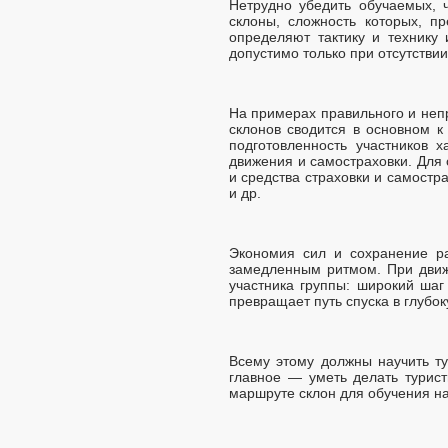
Нетрудно убедить обучаемых,
склоны, сложность которых, пр
определяют тактику и технику
допустимо только при отсутстви
На примерах правильного и непр
склонов сводится в основном к
подготовленность участников 
движения и самостраховки. Для
и средства страховки и самостр
и др.
Экономия сил и сохранение р
замедленным ритмом. При движ
участника группы: широкий шаг
превращает путь спуска в глубо
Всему этому должны научить ту
главное — уметь делать турис
маршруте склон для обучения на