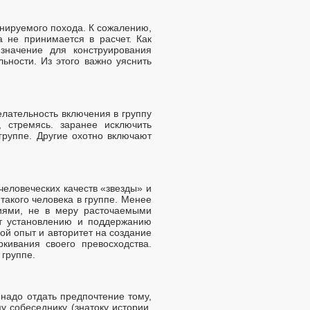
анируемого похода. К сожалению,
 не принимается в расчет. Как
 значение для конструирования
ьности. Из этого важно уяснить
лательность включения в группу
 стремясь. заранее исключить
группе. Другие охотно включают
человеческих качеств «звезды» и
такого человека в группе. Менее
иями, не в меру расточаемыми
ет установлению и поддержанию
ой опыт и авторитет на создание
кивания своего превосходства.
 группе.
 надо отдать предпочтение тому,
у собеседнику (знатоку истории,