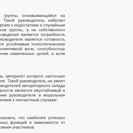
я группы, основывающийся на
. Такой руководитель избегает
рпим к недостаткам и случайным
сов группы, а не собственного
поведения является потребность
ководителя является готовность
тся устойчивым психологическим
ллективной воли, способностью
ение намеченных целей, а если
, авторитет которого настолько
ов. Такой руководитель не умеет
водителей авторитарного склада
рности является неустойчивый и
ение руководителя и моральная
ением к несчастным случаям.
оказать, что наиболее успешно
ьных функций в зависимости от
ояния участников.