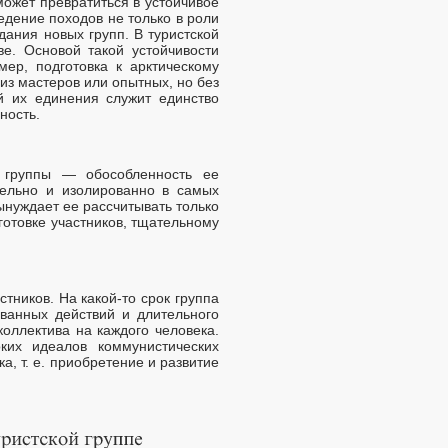
может превратиться в устойчивое
едение походов не только в роли
ания новых групп. В туристской
е. Основой такой устойчивости
ер, подготовка к арктическому
из мастеров или опытных, но без
й их единения служит единство
ность.
 группы — обособленность ее
тельно и изолированно в самых
ынуждает ее рассчитывать только
готовке участников, тщательному
тников. На какой-то срок группа
ованных действий и длительного
оллектива на каждого человека.
ких идеалов коммунистических
, т. е. приобретение и развитие