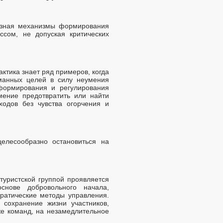
: зная механизмы формирования
ссом, не допуская критических
актика знает ряд примеров, когда
уманных целей в силу неумения
формирования и регулирования
умение предотвратить или найти
ходов без чувства огорчения и
целесообразно остановиться на
туристской группой проявляется
основе добровольного начала,
ратические методы управления.
 сохранение жизни участников,
же команд, на незамедлительное