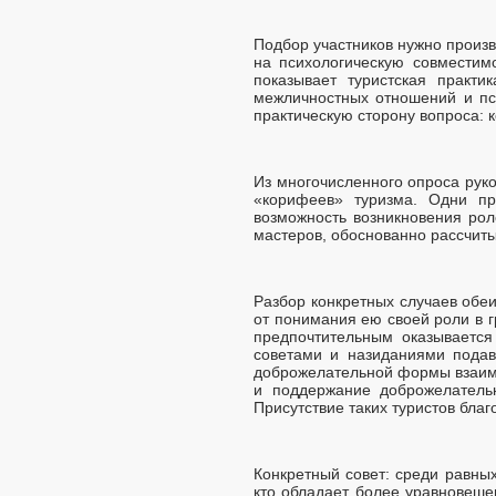
Подбор участников нужно произв
на психологическую совместим
показывает туристская практи
межличностных отношений и пси
практическую сторону вопроса: 
Из многочисленного опроса рук
«корифеев» туризма. Одни пр
возможность возникновения рол
мастеров, обоснованно рассчиты
Разбор конкретных случаев обеи
от понимания ею своей роли в г
предпочтительным оказываетс
советами и назиданиями подав
доброжелательной формы взаимоо
и поддержание доброжелательн
Присутствие таких туристов бла
Конкретный совет: среди равных
кто обладает более уравновешен