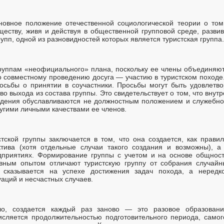
новное положение отечественной социологической теории о том,
ществу, живя и действуя в общественной групповой среде, разви
упп, одной из разновидностей которых является туристская группа.
 группам «неофициального» плана, поскольку ее члены объединяю
о совместному проведению досуга — участию в туристском походе.
осьбы о принятии в соучастники. Просьбы могут быть удовлетво
во выхода из состава группы. Это свидетельствует о том, что внут
дения обуславливаются не должностным положением и служебно
угими личными качествами ее членов.
тской группы заключается в том, что она создается, как прави
ктива (хотя отдельные случаи такого создания и возможны), 
приятиях. Формирование группы с учетом и на основе общност
ным опытом отличают туристскую группу от собрания случайн
 сказывается на успехе достижения задач похода, а нередк
аций и несчастных случаев.
ило, создается каждый раз заново — это разовое образован
исляется продолжительностью подготовительного периода, само