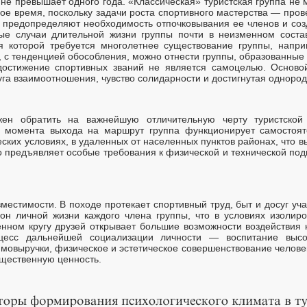
 не превышает одного года. «Классическая» туристская группа не 
е время, поскольку задачи роста спортивного мастерства — пров
— предопределяют необходимость отпочковывания ее членов и созд
ые случаи длительной жизни группы почти в неизменном состав
я которой требуется многолетнее существование группы, наприм
, с тенденцией обособления, можно отнести группы, образованные 
 достижение спортивных званий не является самоцелью. Осново
уга взаимоотношения, чувство солидарности и достигнутая однород
жен обратить на важнейшую отличительную черту туристской
 с момента выхода на маршрут группа функционирует самостоя
ких условиях, в удаленных от населенных пунктов районах, что в
о предъявляет особые требования к физической и технической под
местимости. В походе протекает спортивный труд, быт и досуг учас
он личной жизни каждого члена группы, что в условиях изолир
нном кругу друзей открывает большие возможности воздействия к
цесс дальнейшей социализации личности — воспитание высо
мовыручки, физическое и эстетическое совершенствование человека
бщественную ценность.