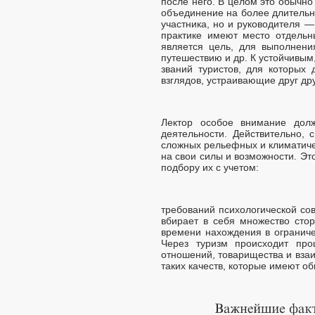
после него. В целом это обычно
объединение на более длительно
участника, но и руководителя 
практике имеют место отдельн
является цель, для выполнени
путешествию и др. К устойчивым
званий туристов, для которых
взглядов, устраивающие друг др
Лектор особое внимание дол
деятельности. Действительно,
сложных рельефных и климатичес
на свои силы и возможности. Эт
подбору их с учетом:
требований психологической сов
вбирает в себя множество стор
времени нахождения в ограниче
Через туризм происходит про
отношений, товарищества и взаи
таких качеств, которые имеют о