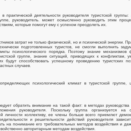
н в практической деятельности руководителя туристской группы
руппе, руководитель. может осмысленно руководить этим проце
ствиям, которые помогут ему с успехом преодолеть их.
стников затрат не только физической, но и психической энергии. Пр
ехнически подготовленных туристов, не смогли выполнить зад
ликты психологического порядка. Поэтому знание механизмов 
ристской группе, знание ситуаций, приводящих к конфликтам, 
х будут способствовать успешному проведению туристских по
частных случаев.
определяющих психологический климат в туристской группе, 
ледует обратить внимание на такой факт: в методах руководства 
ложения руководителя. Поскольку группа организуется на 
ей личности коллективу, ее члены больше всего приемлют демок
рядительности и решительности действий руководителя зависит
ать на понимание его требовательных методов воздействия и да
свойственно авторитарным методам воздействия.