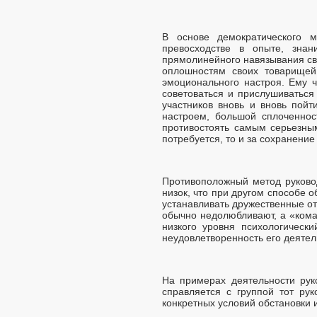
В основе демократического 
превосходстве в опыте, знани
прямолинейного навязывания св
оплошностям своих товарищей,
эмоционального настроя. Ему ч
советоваться и прислушиваться
участников вновь и вновь пойт
настроем, большой сплоченнос
противостоять самым серьезны
потребуется, то и за сохранение
Противоположный метод руковод
низок, что при другом способе 
устанавливать дружественные о
обычно недолюбливают, а «кома
низкого уровня психологическ
неудовлетворенность его деяте
На примерах деятельности рук
справляется с группой тот ру
конкретных условий обстановки 