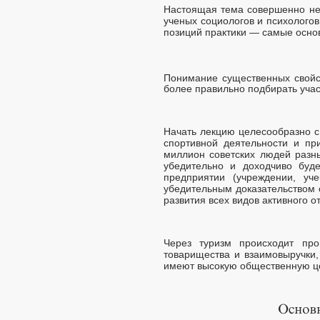
Настоящая тема совершенно не 
ученых социологов и психологов
позиций практики — самые осно
Понимание существенных свойст
более правильно подбирать учас
Начать лекцию целесообразно с
спортивной деятельности и пр
миллион советских людей разн
убедительно и доходчиво буд
предприятии (учреждении, уч
убедительным доказательством 
развития всех видов активного о
Через туризм происходит про
товарищества и взаимовыручки, 
имеют высокую общественную ц