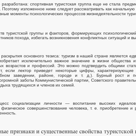
разработана: спортивная туристская группа еще не стала пред
. Поэтому изложенное ниже следует рассматривать как начальную
вные моменты психологических процессов жизнедеятельности турис
в туристской группы и
факторов, формирующих психологический
тников похода, избегать возникновения конфликтных ситуаций и вы
 раскрытия основного тезиса: туризм в нашей стране является е
иобретает исключительно важное значение в жизни общества 
ых возрастов и профессий. Это можно подтвердить общими стат
ет, если лектор приведет некоторые цифры, характеризующие 
ебном заведении, районе, городе и т. д.). Бурный рост и п
огромной заботы Коммунистической партии, Советского правител
тдыха трудящихся и членов их семей.
цесс социализации личности — воспитание высоких идеалов
физическое совершенствование человека, т. е. приобретение и р
енность.