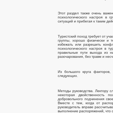
Этот раздел также очень важе
психологического настроя в г
ситуаций и прибегая к таким дей
Туристский поход требует от уча
группы, хорошо физически и т
избежать или разрешить конф
психологического настроя в ту
правильные пути выхода из ни
разочарования, без травм и нес
Из большого круга факторов, 
следующих.
Методы руководства. Лектору с
некоторая двойственность по
добровольного подчинения сво
Вместе с тем, когда от распо
руководитель вправе рассчитыв
выполнение распоряжений, что 