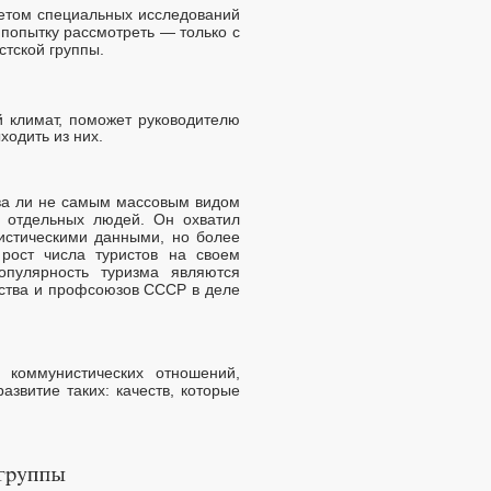
метом специальных исследований
 попытку рассмотреть — только с
тской группы.
 климат, поможет руководителю
ходить из них.
два ли не самым массовым видом
и отдельных людей. Он охватил
истическими данными, но более
рост числа туристов на своем
опулярность туризма являются
ьства и профсоюзов СССР в деле
 коммунистических отношений,
азвитие таких: качеств, которые