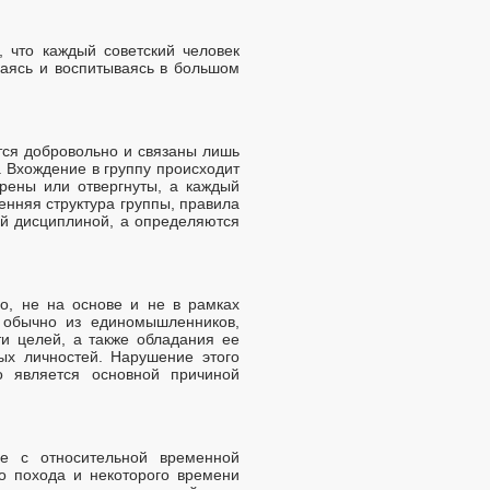
 что каждый советский человек
ваясь и воспитываясь в большом
тся добровольно и связаны лишь
 Вхождение в группу происходит
рены или отвергнуты, а каждый
ренняя структура группы, правила
й дисциплиной, а определяются
ло, не на основе и не в рамках
а обычно из единомышленников,
и целей, а также обладания ее
ых личностей. Нарушение этого
о является основной причиной
ие с относительной временной
го похода и некоторого времени