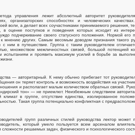
метода управления лежит абсолютный авторитет руководител
ях, организаторских способностях и человеческих качествах
оей воли, а делает всех соучастниками принимаемого решения, те
 в оценке поступков и поведения которых исходит из интере
уждо подчеркивание своего статусного положения. Нормой его 
 к мнению других. Самым весомым доводом признания такого ру
и с ним в путешествие. Группа с таким руководителем отличае
тью, множеством межличностных связей, большой потенцией ко
м испытаниям и проявить максимум усилий в борьбе за выполн
 жизни.
ства — авторитарный. К нему обычно прибегает тот руководитель
общения он теряет контроль и возможность воздействия на участник
тношения и располагает малым количеством обратных связей. Руко
ндирский тон» — не приемлют. Неизбежным следствием авторита
ий климат в группе, отсутствие единства, изолированное полож
льностью. Такая группа потенциально конфликтная с предрасполож
оводителей групп различных стилей руководства лектор может п
ководитель, который умело пользуется всем арсеналом влиятел
и сложности решаемых задач, физического и психологического сост