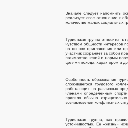
Вначале следует напомнить ос
реализует свое отношение к об
количестве малых социальных гр
Туристская группа относится к
чувством общности интересов п
на основе приглашения или пр
участник сохраняет за собой пра
взаимоотношений и нормы пове
целями похода, характером и др
Особенность образования турис
сложившегося трудового колле
работающих на различных пред
членами определенным спортив
правила обычно отрицательно
возникновения конфликтных ситу
Туристская группа, как прав
устойчивостью. Ее «жизнь» исч