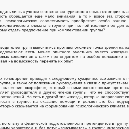
одить лишь с учетом соответствия туристского опыта категории пл
ость обращается еще мало внимания, а то и вовсе эта сторона
ка, психологическая совместимость приобретает особо важное
хологического климата в группе при полной изоляции ее деятел
кому отдать предпочтение при комплектовании группы?
оводителей групп выяснились противоположные точки зрения на же
едпочитают взять менее опытного участника вместо «звезды»,
евых конфликтов с таким претендентом на особое положение в 
вая на возможность перенять их опыт.
х точек зрения приводит к следующему суждению: все зависит от 
руппе, а также от положения руководителя в связи с присутствием 
я положение «корифея», который своими завышенными претенз
ляет руководителя и других членов группы, что не способству
тношений. Но есть и другой тип «звезд», которые направляют св
ости в группе, на оказание помощи и делают это без подчер
готворно сказывается на формировании психологического климата в
 по опыту и физической подготовленности претендентов в группу
ным характером и без потуг «вписывается» в группу, интересном