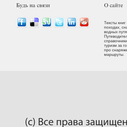
Тексты книг
походах, сн
водных путях
Путеводител
справочники
туризм за г
про снаряже
маршруты.