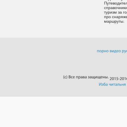
Путеводител
справочники
туризм за г
про снаряже
маршруты.