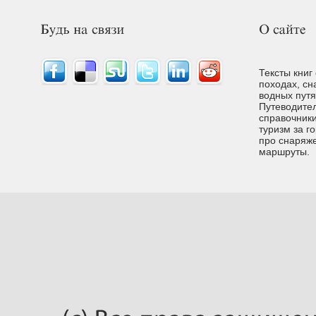
Тексты книг
походах, сн
водных путях
Путеводител
справочники
туризм за г
про снаряже
маршруты.