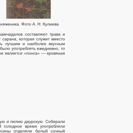
Княженика. Фото А. Н. Кулиева
камчадалов составляют трава и
т сарана, которая служит вместо
ать лучшим и наиболее вкусным
 было употреблять ежедневно, то
ки является «понга» — кровяная
вую и лилию даурскую. Собирали
В голодное время употребляли
весины отделяли белый сочный