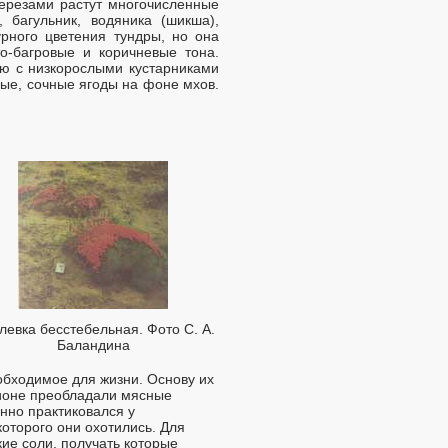
березами растут многочисленные
, багульник, водяника (шикша),
рного цветения тундры, но она
то-багровые и коричневые тона.
ю с низкорослыми кустарниками
ные, сочные ягоды на фоне мхов.
евка бесстебельная. Фото С. А.
Баландина
обходимое для жизни. Основу их
ционе преобладали мясные
нно практиковался у
оторого они охотились. Для
ие соли, получать которые