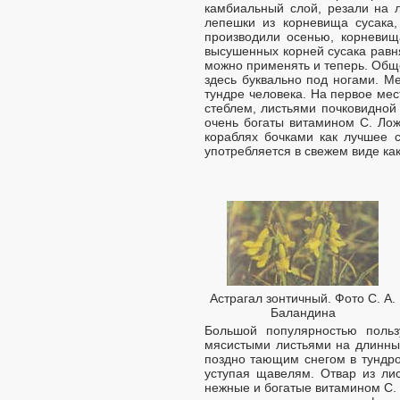
камбиальный слой, резали на 
лепешки из корневища сусака,
производили осенью, корневищ
высушенных корней сусака равня
можно применять и теперь. Обще
здесь буквально под ногами. Ме
тундре человека. На первое ме
стеблем, листьями почковидно
очень богаты витамином С. Ло
кораблях бочками как лучшее 
употребляется в свежем виде как
Астрагал зонтичный. Фото С. А.
Баландина
Большой популярностью польз
мясистыми листьями на длинных
поздно тающим снегом в тундро
уступая щавелям. Отвар из лис
нежные и богатые витамином С.