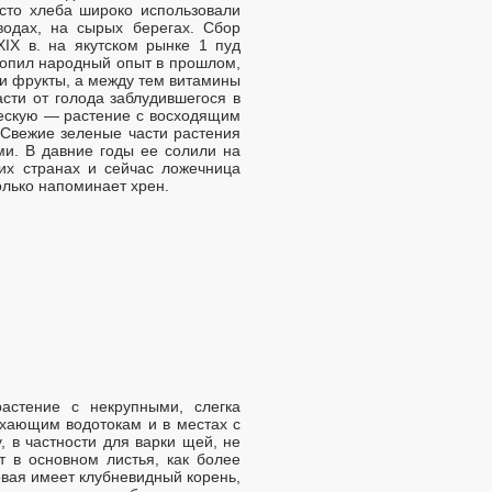
сто хлеба широко использовали
водах, на сырых берегах. Сбор
IX в. на якутском рынке 1 пуд
акопил народный опыт в прошлом,
 и фрукты, а между тем витамины
асти от голода заблудившегося в
ческую — растение с восходящим
Свежие зеленые части растения
и. В давние годы ее солили на
их странах и сейчас ложечница
колько напоминает хрен.
астение с некрупными, слегка
ыхающим водотокам и в местах с
 в частности для варки щей, не
т в основном листья, как более
вая имеет клубневидный корень,