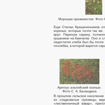
Морошка приземистая. Фото 
Еще Степан Крашенинников отм
коренья, которые почти так же,
круп. Пареную сарану, толчен
кушанием на Камчатке. Оно и сл
недостаток хлеба был бы почти
похлебка, в которой варится са
Арктоус альпийский осенью.
Фото С. А. Баландина
В прошлом сельское население 
их сладковатые луковицы, ва
«лиственничный взвар», приг