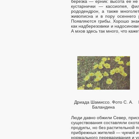
березка — ерник: высота ее не
кустарнички — кассиопея, филл
рододендрон, а также многоле
живописна и в пору осеннего р
Появляются грибы. Хорошо зна
как надберезовики и надосинови
А мхов здесь так много, что каже
Дриада Шамиссо. Фото С. А.
Баландина
Люди давно обжили Север, присп
существования составляли охота
продукты, но без растительной 
прибрежных жителей — чукчей и 
нормального переваривания и у