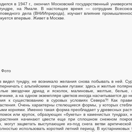
дился в 1947 г., окончил Московский государственный университе
тундре, на Ямале. В настоящее время — сотрудник Всесоюзно
аповедного дела (ВНИИприрода), изучает влияние промышленност
куется впервые. Живет в Москве.
 Фото
раз видел тундру, не возникало желания снова побывать в ней. С
перничать с альпийскими горными лугами: здесь и желтые полярн
елые звездочки дриад и ясколок, малиновые, желтые, белые, 
ечнике, а на одном экземпляре цветков иногда насчитывается до не
ения к существованию в суровых условиях Севера?! Как прави
стения. Очень характерны стелющиеся формы, у которых стебли 
ыми корнями. Именно такая форма преобладает у древесных растен
ломок или крупок, образующих «букеты» в каменистых тундрах,
растения начинают цвести еще при сплошном снежном покров
, могут зацветать выступающие из-под снега ветви арктическо
лностью использовать короткий летний период. В кустарниковых 