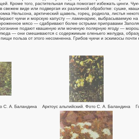
щей. Кроме того, растительная пища помогает избежать цинги. Чу
 свежем виде или подвергая их различной обработке: сушке, кваш
омка Нельсона, арктический щавель, горец, родиола, листья некото
обирают чукчи и морскую капусту — ламинарию, выбрасываемую на
роженное мясо — сдабривают более острыми приправами Заполяр
троганине подают квашеную или моченую полярную ягоду — морошк
 блюда — они смешиваются с содержимым оленьего желудка, образу
пищи польза от этого несомненна. Грибов чукчи и эскимосы почти н
о С. А. Баландина
Арктоус альпийский. Фото С. А. Баландина
Г