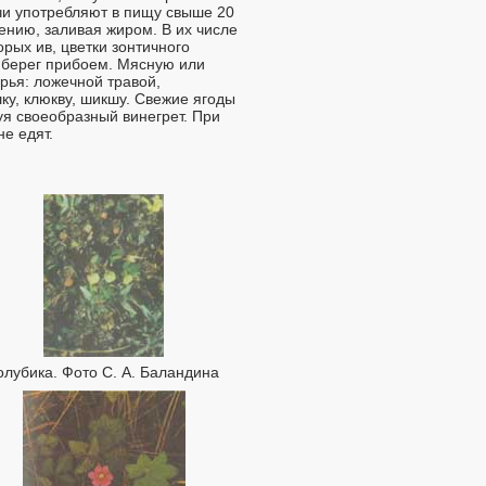
кчи употребляют в пищу свыше 20
ению, заливая жиром. В их числе
рых ив, цветки зонтичного
 берег прибоем. Мясную или
ья: ложечной травой,
у, клюкву, шикшу. Свежие ягоды
я своеобразный винегрет. При
е едят.
олубика. Фото С. А. Баландина