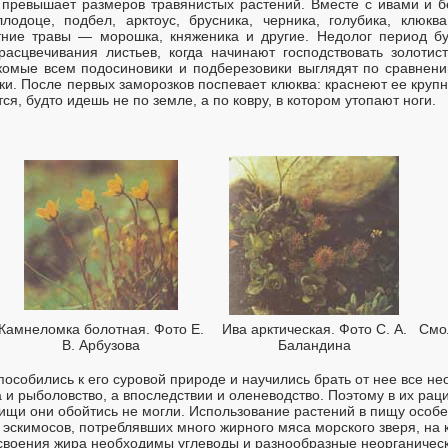
 превышает размеров травянистых растений. Вместе с ивами и 
одоце, подбел, арктоус, брусника, черника, голубика, клюква
тние травы — морошка, княженика и другие. Недолог период бу
асцвечивания листьев, когда начинают господствовать золотис
комые всем подосиновики и подберезовики выглядят по сравнени
ки. После первых заморозков поспевает клюква: краснеют ее круп
тся, будто идешь не по земле, а по ковру, в котором утопают ноги.
Камнеломка болотная. Фото Е.
Ива арктическая. Фото С. А.
Смол
В. Арбузова
Баландина
особились к его суровой природе и научились брать от нее все не
 и рыболовство, а впоследствии и оленеводство. Поэтому в их ра
пищи они обойтись не могли. Использование растений в пищу особе
эскимосов, потреблявших много жирного мяса морского зверя, на к
своения жира необходимы углеводы и разнообразные неорганическ