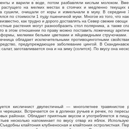
ленты и варили в воде, потом разбавляли кислым молоком. Вме
 растущего на мелких местах в стоячих и медленно текущих 
а сушили, очищали от коры и измельчали в муку. В середине X
лся по стоимости 1 пуду пшеничной муки. Многое из того, что н
известно, как трудно и дорого доставлять на Север свежие овощи
стные растения могут разнообразить стол полярника, а также сп
сто в этом отношении по праву можно поставить ложечницу аркти
й формы, мелкими белыми цветками и яйцевидными стручочками. 
жечница обладает исключительными противоцинготными свойствам
средство, предупреждающее заболевание цингой. В Скандинавск
 салат, заготавливается она и на зиму (солится). По вкусу она нес
уется кисличнист двупестичный — многолетнее травянистое р
 черешках. Встречается он в долинах ручьев и речек, по перес
вых районах. Обладает приятным вкусом и употребляется в пищу,
тьев несколько напоминает по вкусу отвар из яблок. Использую
 Съедобны клайтония клубненосная и клайтония остролистная. Пер