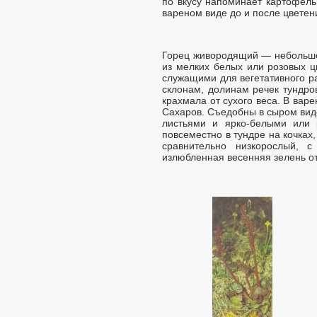
по вкусу напоминает картофель
вареном виде до и после цветен
Горец живородящий — небольшо
из мелких белых или розовых ц
служащими для вегетативного р
склонам, долинам речек тундро
крахмала от сухого веса. В ва
Сахаров. Съедобны в сыром вид
листьями и ярко-белыми или 
повсеместно в тундре на кочках,
сравнительно низкорослый, 
излюбленная весенняя зелень о