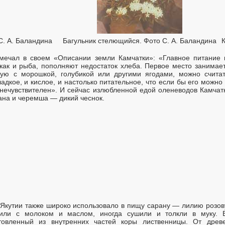
С. А. Баландина
Багульник стелющийся. Фото С. А. Баландина
ечал в своем «Описании земли Камчатки»: «Главное питание 
 как и рыба, пополняют недостаток хлеба. Первое место занимае
ную с морошкой, голубикой или другими ягодами, можно счит
адкое, и кислое, и настолько питательное, что если бы его можно
 нечувствителен». И сейчас излюбленной едой оленеводов Камчат
рана и черемша — дикий чеснок.
Якутии также широко использовало в пищу сарану — лилию розо
рили с молоком и маслом, иногда сушили и толкли в муку. 
отовленный из внутренних частей коры лиственницы. От дре