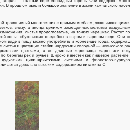
, вторая — толстый веретеновидный корень. Они содержат мног
ия. В прошлом имели большое значение в жизни камчатского насел
й травянистый многолетник с прямым стеблем, заканчивающимся
ветков, внизу, а иногда целиком замещенных мелкими воздушным
азмножения; листья продолговатые, на тонких черешках. Растет п
вой зоны. «Луковички» съедобны в сыром и вареном виде. Они 
реном виде в пищу можно употреблять и корневище горца, содержа
е листья и цветущие стебли нардосмии холодной — невысокого ра
розовыми цветками, а ее длинные корневища жарят или пеку
 по берегам рек и ручьев. Широко известен как пищевое растение 
с дудчатыми цилиндрическими листьями и фиолетово-пурпур
тличается довольно высоким содержанием витамина С.