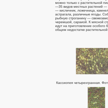
можно только с растительной пи
—35 видов местных растений — в
— кисличник, ложечница, камнел
астрагала, различные ягоды. С
рыбную строганину — свежезамо
черемшой, сараиой. К мясной с
идут на приготовление особого
общем недостатке растительной 
Кассиопея четырехгранная. Фот