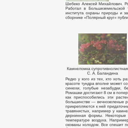
Шебеко Алексей Михайлович. Ро
Работал в Большеземельской 
института охраны природы и з
сборнике «Полярный круг» публи
Камнеломка супротивнолистная
С. А. Баландина
Редко у кого из тех, кто хоть 
красоте тундра вполне может со
синюхи, голубые незабудки, б
Ромашки достигают 8 см в попер
как приспособились эти раст
большинстве — вечнозеленые ра
прикрепляются к ней придаточн
травянистых, например у камне
дернинная формы. Некоторые 
температуре воздуха. Например
скованы холодом. Все спешит по