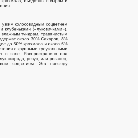
о крахмала, съедобны в сыром и
ения.
 узким колосовидным соцветием
и клубеньками («луковичками»),
о влажным тундрам, травянистым
содержат около 30% Сахаров, 8%
щее до 50% крахмала и около 6%
стения с крупными треугольными
т в золе. Распространена она
лук-скорода, резун, или резанец,
овым соцветием. Эта повсюду