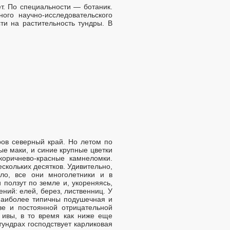
т. По специальности — ботаник.
го научно-исследовательского
и на растительность тундры. В
уров северный край. Но летом по
ые маки, и синие крупные цветки
коричнево-красные камнеломки.
скольких десятков. Удивительно,
ло, все они многолетники и в
ползут по земле и, укореняясь,
ий: елей, берез, лиственниц. У
 наиболее типичны подушечная и
е и постоянной отрицательной
й ивы, в то время как ниже еще
тундрах господствует карликовая