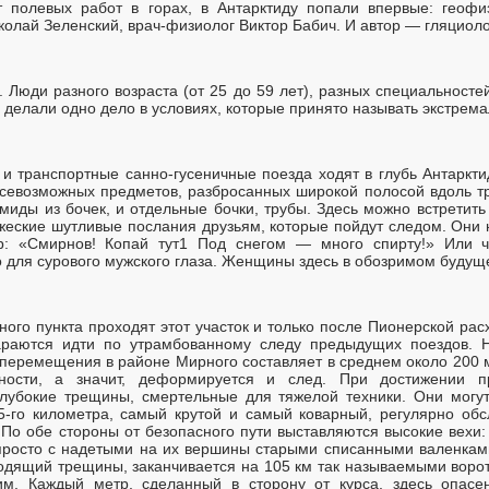
 полевых работ в горах, в Антарктиду попали впервые: геофи
колай Зеленский, врач-физиолог Виктор Бабич. И автор — гляциоло
 Люди разного возраста (от 25 до 59 лет), разных специальност
делали одно дело в условиях, которые принято называть экстрем
е и транспортные санно-гусеничные поезда ходят в глубь Антаркт
севозможных предметов, разбросанных широкой полосой вдоль т
амиды из бочек, и отдельные бочки, трубы. Здесь можно встретит
ужеские шутливые послания друзьям, которые пойдут следом. Они
: «Смирнов! Копай тут1 Под снегом — много спирту!» Или ч
 для сурового мужского глаза. Женщины здесь в обозримом будущ
ного пункта проходят этот участок и только после Пионерской ра
араются идти по утрамбованному следу предыдущих поездов. 
 перемещения в районе Мирного составляет в среднем около 200 
ности, а значит, деформируется и след. При достижении пр
глубокие трещины, смертельные для тяжелой техники. Они могут
05-го километра, самый крутой и самый коварный, регулярно об
. По обе стороны от безопасного пути выставляются высокие вех
 просто с надетыми на их вершины старыми списанными валенкам
бходящий трещины, заканчивается на 105 км так называемыми воро
им. Каждый метр, сделанный в сторону от курса, здесь опасе