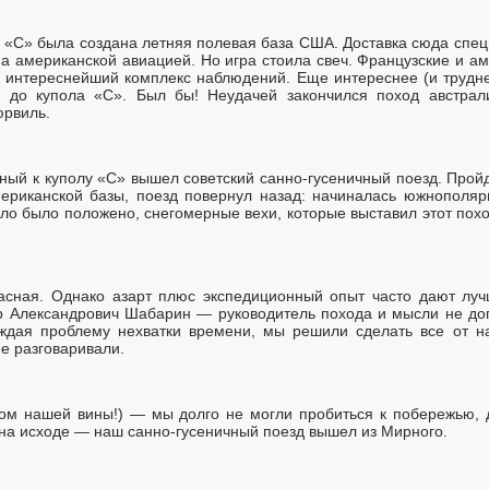
е «С» была создана летняя полевая база США. Доставка сюда спе
 американской авиацией. Но игра стоила свеч. Французские и ам
ь интереснейший комплекс наблюдений. Еще интереснее (и трудне
 до купола «С». Был бы! Неудачей закончился поход австрал
юрвиль.
рный к куполу «С» вышел советский санно-гусеничный поезд. Прой
ериканской базы, поезд повернул назад: начиналась южнополяр
ло было положено, снегомерные вехи, которые выставил этот похо
асная. Однако азарт плюс экспедиционный опыт часто дают лучш
 Александрович Шабарин — руководитель похода и мысли не допу
уждая проблему нехватки времени, мы решили сделать все от н
не разговаривали.
том нашей вины!) — мы долго не могли пробиться к побережью, д
на исходе — наш санно-гусеничный поезд вышел из Мирного.