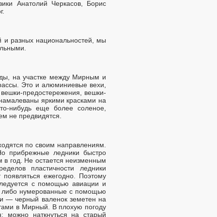
зики Анатолий Черкасов, Борис
г.
ей и разных национальностей, мы
альными.
иды, на участке между Мирным и
рассы. Это и алюминиевые вехи,
ь вешки-предостережения, вешки-
 намалеваны яркими красками на
то-нибудь еще более соленое,
ем не предвидятся.
сходятся по своим направлениям.
Но прибрежные ледники быстро
м в год. Не остается неизменным
еделов пластичности ледники
 появляться ежегодно. Поэтому
следуется с помощью авиации и
и: либо нумерованные с помощью
и — черный валенок земетен на
тами в Мирный. В плохую погоду
н: можно наткнуться на старый