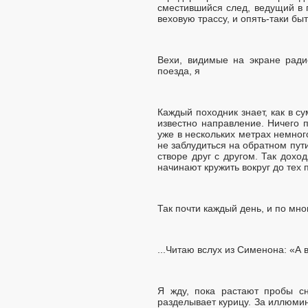
сместившийся след, ведущий в 
веховую трассу, и опять-таки быт
Вехи, видимые на экране ради
поезда, я
Каждый походник знает, как в с
известно направление. Ничего п
уже в нескольких метрах немного
не заблудиться на обратном пути
створе друг с другом. Так дохо
начинают кружить вокруг до тех 
Так почти каждый день, и по мно
...Читаю вслух из Сименона: «А в
Я жду, пока растают пробы сн
разделывает курицу. За иллюмин