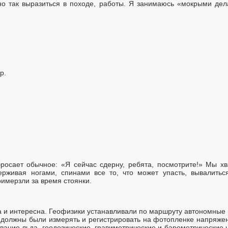
но так выразиться в походе, работы. Я занимаюсь «мокрыми дел
р.
бросает обычное: «Я сейчас сдерну, ребята, посмотрите!» Мы х
рживая ногами, спинами все то, что может упасть, вывалить
римерзли за время стоянки.
 и интересна. Геофизики устанавливали по маршруту автономные
а должны были измерять и регистрировать на фотопленке напряжен
вание льда, геодезические, гравиметрические и барометрические 