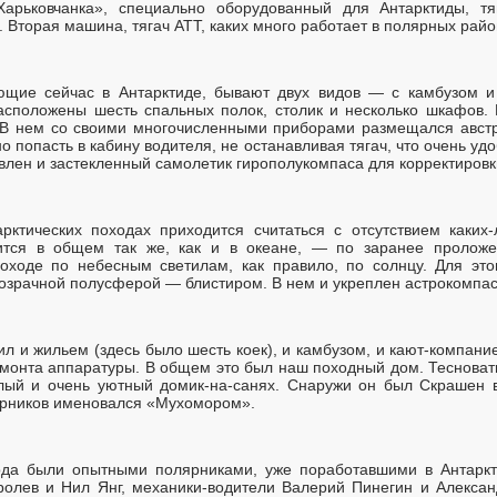
арьковчанка», специально оборудованный для Антарктиды, тя
 Вторая машина, тягач АТТ, каких много работает в полярных райо
ющие сейчас в Антарктиде, бывают двух видов — с камбузом и
асположены шесть спальных полок, столик и несколько шкафов. 
 В нем со своими многочисленными приборами размещался австр
 попасть в кабину водителя, не останавливая тягач, что очень удо
лен и застекленный самолетик гирополукомпаса для корректировк
рктических походах приходится считаться с отсутствием каких
ится в общем так же, как и в океане, — по заранее проложен
походе по небесным светилам, как правило, по солнцу. Для это
озрачной полусферой — блистиром. В нем и укреплен астрокомпас
ил и жильем (здесь было шесть коек), и камбузом, и кают-компани
емонта аппаратуры. В общем это был наш походный дом. Тесноваты
плый и очень уютный домик-на-санях. Снаружи он был Скрашен
ярников именовался «Мухомором».
ода были опытными полярниками, уже поработавшими в Антаркти
олев и Нил Янг, механики-водители Валерий Пинегин и Алексан