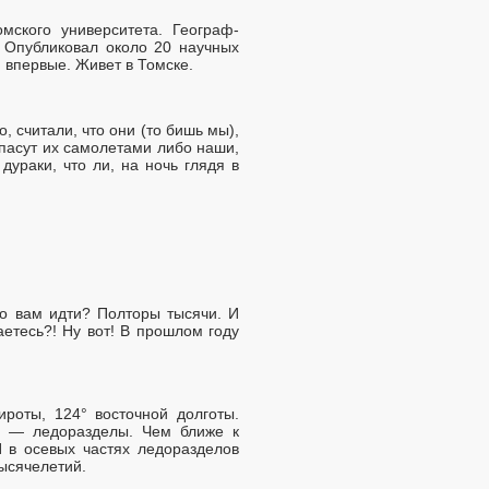
мского университета. Географ-
е. Опубликовал около 20 научных
 впервые. Живет в Томске.
, считали, что они (то бишь мы),
 спасут их самолетами либо наши,
дураки, что ли, на ночь глядя в
ко вам идти? Полторы тысячи. И
аетесь?! Ну вот! В прошлом году
роты, 124° восточной долготы.
ов — ледоразделы. Чем ближе к
 в осевых частях ледоразделов
ысячелетий.