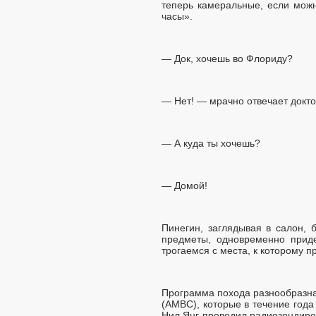
теперь камеральные, если мож
часы».
— Док, хочешь во Флориду?
— Нет! — мрачно отвечает докто
— А куда ты хочешь?
— Домой!
Пинегин, заглядывая в салон, 
предметы, одновременно приде
трогаемся с места, к которому п
Программа похода разнообразна
(АМВС), которые в течение год
Нил Янг проводил радиозондиро