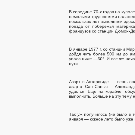
В середине 70-х годов на купол
немалыми трудностями налажена
нескольких лет выполнили здес
поезда от побережья материка
французов со станции Дюмон-Д
В январе 1977 г. со станции Ми
дойдя чуть более 500 км до ам
упала ниже —60°. И все же нача
пути...
Азарт в Антарктиде — вещь оп
азарта. Сан Саныч — Александр
удастся. Еще на корабле, обс
выполнить. Больше на эту тему 
Так уж получилось (не было в 
января — южное лето было уже 