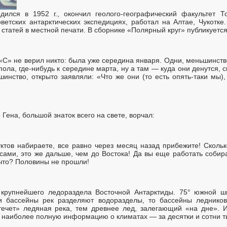
дился в 1952 г., окончил геолого-географический факультет То
оветских антарктических экспедициях, работал на Алтае, Чукотк
 статей в местной печати. В сборнике «Полярный круг» публикуется
«С» не верил никто: была уже середина января. Одни, меньшинство
пола, где-нибудь к середине марта, ну а там — куда они денутся,
инство, открыто заявляли: «Что же они (то есть опять-таки мы), 
Гена, большой знаток всего на свете, ворчал:
ктов набираете, все равно через месяц назад прибежите! Сколь
 сами, это же дальше, чем до Востока! Да вы еще работать собир
 что? Половины не прошли!
рупнейшего ледораздела Восточной Антарктиды. 75° южной ши
ли бассейны рек разделяют водоразделы, то бассейны ледник
течет» ледяная река, тем древнее лед, залегающий «на дне». И
е наиболее полную информацию о климатах — за десятки и сотни т