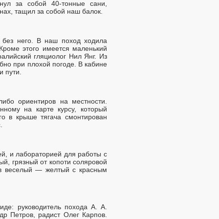
нул за собой 40-тонные сани,
нах, тащил за собой наш балок.
 без него. В наш поход ходила
Кроме этого имеется маленький
алийский гляциолог Нил Янг. Из
бно при плохой погоде. В кабине
и пути.
-либо ориентиров на местности.
ному на карте курсу, который
го в крыше тягача смонтирован
.
ей, и лабораторией для работы с
й, грязный от копоти соляровой
 в веселый — желтый с красным
де: руководитель похода А. А.
др Петров, радист Олег Карпов.