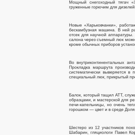
Мощный снегоходный тягач «Х
груженные горючим для дизелей.
Новые «Харьковчанки», работа
бескамбузная машина. В ней р
отсек для научной аппаратуры.
салона через съемный люк можно
кроме обычных приборов установ
Во внутриконтинентальных анта
Прокладка маршрута производ
систематически выверяется в 
специальный люк, прикрытый пр
Балок, который тащил АТТ, служ
образцами, и мастерской для р
печи-капельницы, но очень те
горошком — цвет и в среде Дол
Шестеро из 12 участников пох
Шабарин, гляциологи Павел Кор