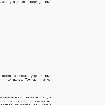
ами», у доктора «операционные
ватаемся за жестко укрепленные
ся и так далее. Толчок — и мы
 магнитно-вариационные станции
ность магнитного поля планеты.
наблюдения. Виктор Бабич кроме