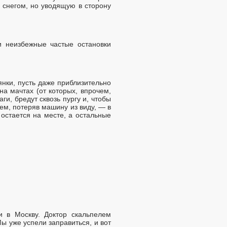
 снегом, но уводящую в сторону
и неизбежные частые остановки
янки, пусть даже приблизительно
на мачтах (от которых, впрочем,
ги, бредут сквозь пургу и, чтобы
тем, потеряв машину из виду, — в
 остается на месте, а остальные
и в Москву. Доктор скальпелем
ы уже успели заправиться, и вот