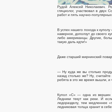
Рудой Алексей Николаевич. Ро
гляциолог, участвовал в двух С
работ и пять научно-популярных
В успех нашего похода к куполу 
наверное, доползут до своего ку
либо американцы. Другие, больш
такую даль идти!»
Даже старший мирнинский повар 
— Ну куда же вы столько проду
назад столько же? Ну, считайте
ребята в это же время вышли, и
Купол «С» — одна из вершин к
Ледники текут как реки. И ес
ледоразделу, тем медленнее «
ледниковая толща хранит в себ