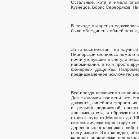
Остальные, хотя и имели опыт
Кузнецов, Борис Серебряков, Ни
В походе мы крепко сдружились.
были объединены общей целью, 
За те десятилетия, что научны
Пионерской скопилось немало в
почти утонувшие в снегу, и пир
напоминания, а то и просто др
фанерных дощечках. Например
предназначенное исключительно
Все поезда независимо от конеч
Для экономии времени все ст
движутся, линейная скорость их
и рельеф ледниковой поверх
«разрываются», и образуются 
отрезок пути от Мирного до 1
систематически корректируется
деревянных оголовников, либо
снегу издали. Этот коридор, о
коридор практически непроход