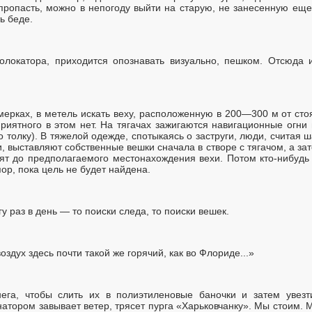
пропасть, можно в непогоду выйти на старую, не занесенную еще
ь беде.
олокатора, приходится опознавать визуально, пешком. Отсюда 
умерках, в метель искать веху, расположенную в 200—300 м от сто
риятного в этом нет. На тягачах зажигаются навигационные огни 
 толку). В тяжелой одежде, спотыкаясь о заструги, люди, считая ша
, выставляют собственные вешки сначала в створе с тягачом, а за
дят до предполагаемого местонахождения вехи. Потом кто-нибудь
пор, пока цель не будет найдена.
гу раз в день — то поиски следа, то поиски вешек.
оздух здесь почти такой же горячий, как во Флориде...»
ега, чтобы слить их в полиэтиленовые баночки и затем увезт
атором завывает ветер, трясет пурга «Харьковчанку». Мы стоим. М