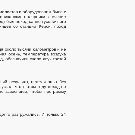
циалистов и оборудования была с
ериканские полярники в течение
е) был поход санно-гусеничного
ийцев со станции Кейси, поход
дя около тысячи километров и не
ная осень, температура воздуха
д, обозначили около двух третей
ий результат, нежели опыт без
скал, что в этом году поход не
ас зависящее, чтобы программу
олго разгружались. И только 24