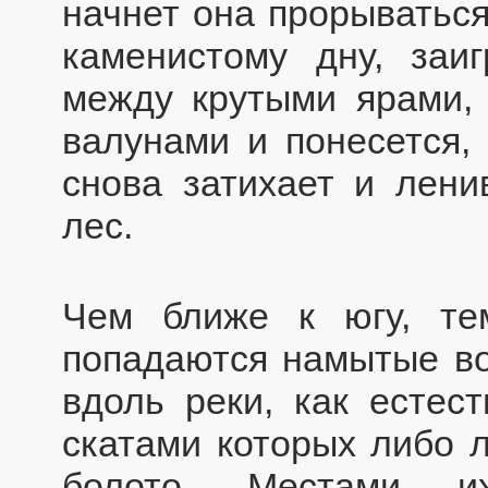
начнет она прорыватьс
каменистому дну, заиг
между крутыми ярами,
валунами и понесется, 
снова затихает и лени
лес.
Чем ближе к югу, те
попадаются намытые вод
вдоль реки, как естес
скатами которых либо л
болото. Местами и