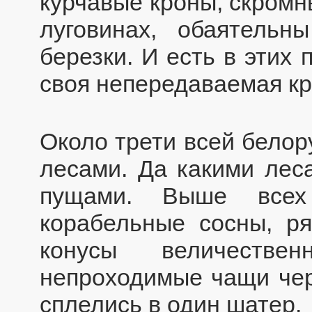
курчавые кроны, скромн
луговинах, обаятельн
березки. И есть в этих
своя непередаваемая кр
Около трети всей белор
лесами. Да какими леса
пущами. Выше всех
корабельные сосны, р
конусы величеств
непроходимые чащи черн
сплелись в один шатер.