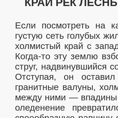
КРАЙ РЕК ЛЕСН
Если посмотреть на к
густую сеть голубых жи
холмистый край с запад
Когда-то эту землю вз
струг, надвинувшийся с
Отступая, он остави
гранитные валуны, хол
между ними — впадины 
оледенение превратил
своеобразную равнину с