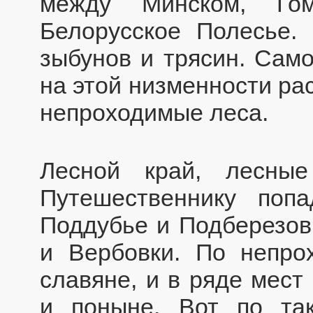
между Минском, Го
Белорусское Полесье. 
зыбунов и трясин. Само
на этой низменности ра
непроходимые леса.
Лесной край, лесны
Путешественнику поп
Поддубье и Подберезовк
и Вербовки. По непро
славяне, и в ряде мест
и поныне. Вот по та