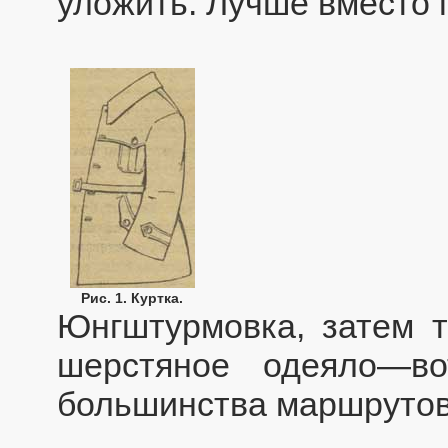
уложить. Лучше вместо п
Рис. 1. Куртка.
Юнгштурмовка, затем т
шерстяное одеяло—в
большинства маршрутов