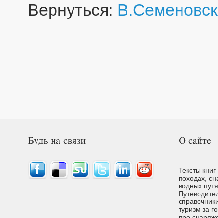
Вернуться:
В.Семеновск
Тексты книг
походах, сн
водных путях
Путеводител
справочники
туризм за г
про снаряже