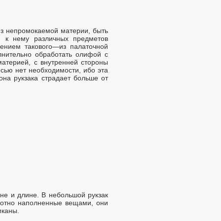
из непромокаемой материи, быть
я к нему различных предметов
мением такового—из палаточной
лнительно обработать олифой с
атерией, с внутренней стороны
сью нет необходимости, ибо эта
она рукзака страдает больше от
не и длине. В небольшой рукзак
Плотно наполненные вещами, они
мканы.