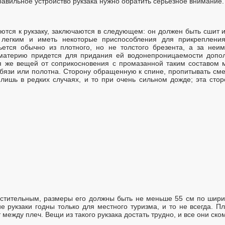
правильное устройство рукзака нужно обратить серьезное внимание.
ются к рукзаку, заключаются в следующем: он должен быть сшит 
 легким и иметь некоторые приспособления для прикреплени
ьется обычно из плотного, но не толстого брезента, а за неи
материю придется для придания ей водонепроницаемости допо
 же вещей от соприкосновения с промазанной таким составом м
 бязи или полотна. Сторону обращенную к спине, пропитывать сме
лишь в редких случаях, и то при очень сильном дожде; эта стор
естительным, размеры его должны быть не меньше 55 см по шири
е рукзаки годны только для местного туризма, и то не всегда. 
 между плеч. Вещи из такого рукзака достать трудно, и все они ско