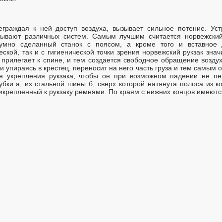
еграждая к ней доступ воздуха, вызывает сильное потение. Ус
ывают различных систем. Самым лучшим считается норвежский 
умно сделанный станок с поясом, а кроме того и вставное 
еской, так и с гигиенической точки зрения норвежский рукзак зна
е прилегает к спине, и тем создается свободное обращение возд
и упираясь в крестец, переносит на него часть груза и тем самым 
я укрепления рукзака, чтобы он при возможном падении не пер
убки а, из стальной шины б, сверх которой натянута полоса из к
икрепленный к рукзаку ремнями. По краям с нижних концов имеютс