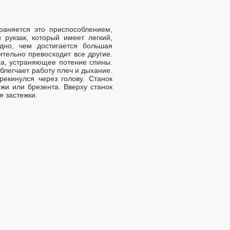
траняется это приспособлением,
рукзак, который имеет легкий,
дно, чем достигается большая
чительно превосходит все другие.
уха, устраняющее потение спины.
облегчает работу плеч и дыхание.
екинулся через голову. Станок
ожи или брезента. Вверху станок
я застежки.