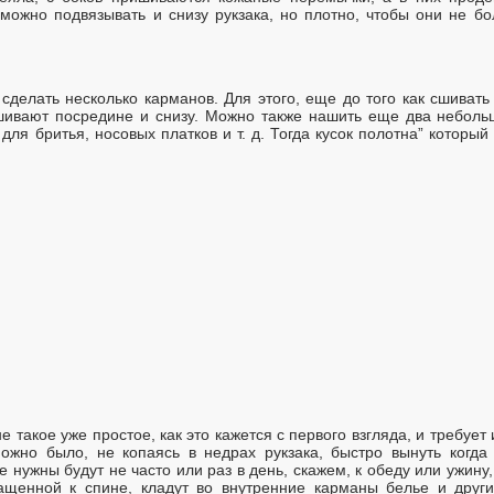
ожно подвязывать и снизу рукзака, но плотно, чтобы они не б
сделать несколько карманов. Для этого, еще до того как сшиват
ишивают посредине и снизу. Можно также нашить еще два небол
ля бритья, носовых платков и т. д. Тогда кусок полотна” который
 такое уже простое, как это кажется с первого взгляда, и требует
ожно было, не копаясь в недрах рукзака, быстро вынуть когда
е нужны будут не часто или раз в день, скажем, к обеду или ужину
бращенной к спине, кладут во внутренние карманы белье и друг