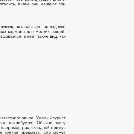
олтались, иначе они мешают при
ь рукзак, накладывают на заднюю
ьших кармана для мелких вещей,
 вшивается, имеет также вид, как
 известного опыта. Умелый турист
 что потребуется. Обычно внизу
, например рис, складной примус
ие мягкие предметы. Это может