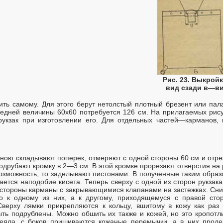
Рис. 23. Выкрой
вид сзади в—ви
ить самому. Для этого берут нетолстый плотный брезент или па
редней величины 60х60 потребуется 126 см. На прилагаемых рис
рукзак при изготовлении его. Для отдельных частей—карманов,
линою складывают поперек, отмеряют с одной стороны 60 см и от
одрубают кромку в 2—3 см. В этой кромке прорезают отверстия на 
возможность, то заделывают пистонами. В полученные таким образ
ивается наподобие кисета. Теперь сверху с одной из сторон рукзак
й стороны карманы с закрывающимися клапанами на застежках. Сниз
о к одному из них, а к другому, приходящемуся с правой стор
Сверху лямки прикрепляются к кольцу, вшитому в кожу как раз
ть подрублены. Можно обшить их также и кожей, но это кропотли
деяла, с боков пришиваются кожаные перемычки, а в них прод