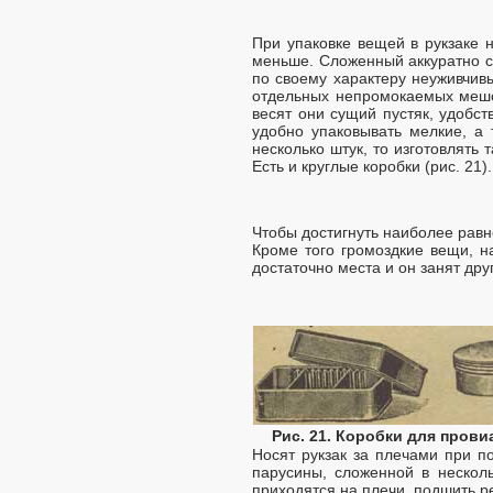
При упаковке вещей в рукзаке 
меньше. Сложенный аккуратно с
по своему характеру неуживчивы
отдельных непромокаемых мешоч
весят они сущий пустяк, удобст
удобно упаковывать мелкие, а 
несколько штук, то изготовлять 
Есть и круглые коробки (рис. 21).
Чтобы достигнуть наиболее равн
Кроме того громоздкие вещи, на
достаточно места и он занят др
Рис. 21. Коробки для прови
Носят рукзак за плечами при 
парусины, сложенной в несколь
приходятся на плечи, подшить р