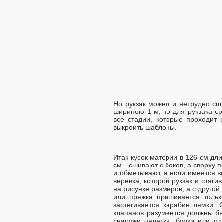
Но рукзак можно и нетрудно сш
шириною 1 м, то для рукзака с
все стадии, которые проходит 
выкроить шаблоны.
Итак кусок материи в 126 см д
см—сшивают с боков, а сверху п
и обметывают, а если имеется 
веревка, которой рукзак и стяг
на рисунке размеров, а с друго
или пряжка пришивается тольк
застегивается карабин лямки. 
клапанов разумеется должны бы
снаружи палатки, бурки или о