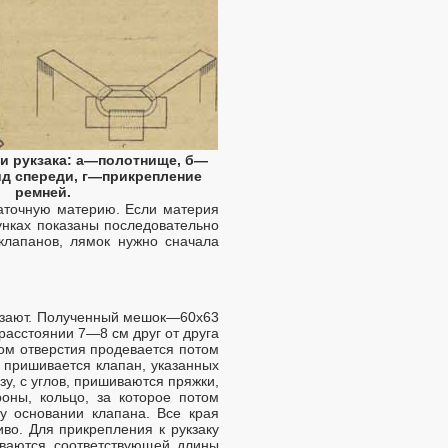
ки рукзака: а—полотнище, б—
д спереди, г—прикрепление
ремней.
латочную материю. Если материя
унках показаны последовательно
 клапанов, лямок нужно сначала
резают. Полученный мешок—60х63
расстоянии 7—8 см друг от друга
ом отверстия продевается потом
а пришивается клапан, указанных
у, с углов, пришиваются пряжки,
оны, кольцо, за которое потом
 у основании клапана. Все края
во. Для прикрепления к рукзаку
еваются соответствующей длины