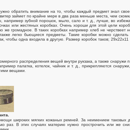
нужно обратить внимание на то, чтобы каждый предмет знал свое
витер займет по крайне мере в два раза меньше места, чем скомк
, например зубной порошок, мыло, сало и т. д., лучше, во избе
ках или жестяных коробках. Очень хороши для этой цели короб
во же громадное. В таких коробках например хлеб не черствеет н
также легко бьющиеся предметы. Такие коробки можно сделать 
так, чтобы одна входила в другую. Размер коробок таков; 29х22х11 
омерного распределения вещей внутри рукзака, а также снаружи 
пример палатка, котелок, чайник и т. д., прикрепляются снаружи,
угими вещами.
анта.
помощи широких мягких кожаных ремней. За неимением таковых д
ко раз. В этих случаях материю нужно прострочить или же сни
емни.