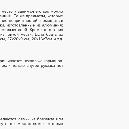
 место к занимал его как можно
анный. Те же предметы, которые
жание неприятностей, помещать в
ки, изготовленные из алюминия;
есколько дней. Кроме того в них
из тонкой жести. Если брать их
см, 27х20х9 см, 20х16х7см и т.д.
пришивается несколько карманов.
 если только внутри рукзака нет
елаются лямки из брезента или
зу в тех местах лямок, которые