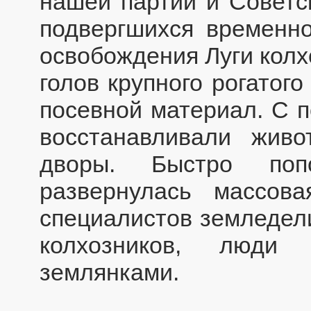
нашей партии и Советск
подвергшихся временно
освобождения Луги колх
голов крупного рогатого
посевной материал. С 
восстанавливали живо
дворы. Быстро попо
развернулась массова
специалистов земледел
колхозников, люди 
землянками.