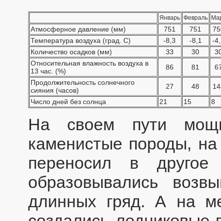
Январь
Февраль
Ма
Атмосферное давление (мм)
751
751
75
Температура воздуха (град. С)
-8,3
-8,1
-4
Количество осадков (мм)
33
30
3
Относительная влажность воздуха в
86
81
6
13 час. (%)
Продолжительность солнечного
27
48
14
сияния (часов)
Число дней без солнца
21
15
8
На своем пути мощн
каменистые породы, на 
переносил в другое
образовывались возв
длинных гряд. А на ме
создались ледниковые в