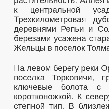
растительность. Аллея 
к центральной усад
Трехкилометровая ду
деревнями Репьи и Со
березами усажена стара
Жельцы в поселок Толм
На левом берегу реки О
поселка Торковичи, п
ключевые болота с 
коротконожкой. К север
степной тип. В близле