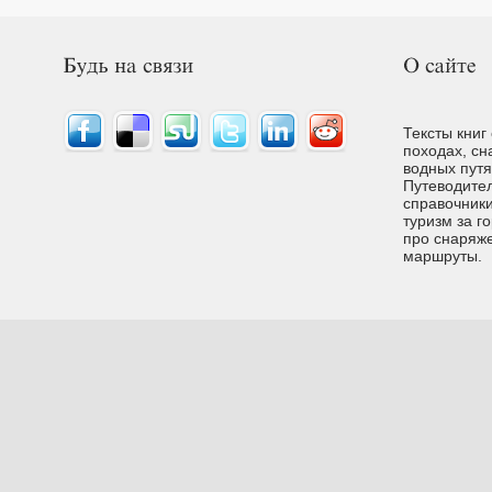
Тексты книг
походах, сн
водных путях
Путеводител
справочники
туризм за г
про снаряже
маршруты.