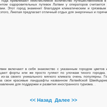
т года привлекают неисчислимое количество путешественников в
нтом оздоровительных путевок Латвии у операторов считается 
вии. Этот город знаменит благодаря климатическим и грязевым
этого, Лиепая предлагает отличный отдых для энергичных и горяч
атвии включают в себя знакомство с указанным городом цветов 
щают форты или же просто гуляют по улочкам тихого городка.
 из-за своего уникального мягкого климата очень популярны. Г
 за свои красивые ландшафты названном Латвийской Швейцарие
авление для поддержки и развития иностранного туризма. .
<< Назад
Далее >>