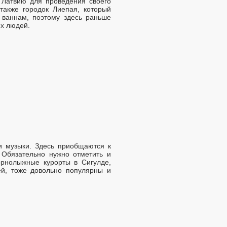
 Латвию для проведения своего
также городок Лиепая, который
 ваннам, поэтому здесь раньше
их людей.
и музыки. Здесь приобщаются к
 Обязательно нужно отметить и
орнолыжные курорты в Сигулде,
й, тоже довольно популярны и