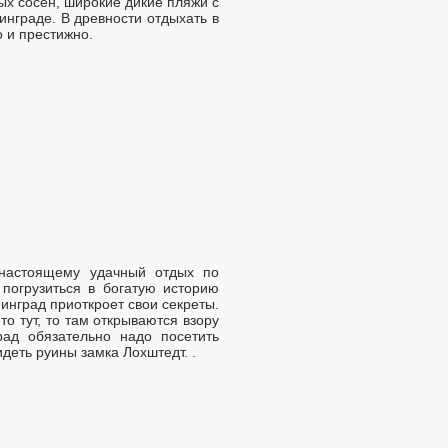
х сосен, широкие дикие пляжи с
инграде. В древности отдыхать в
 и престижно.
-настоящему удачный отдых по
погрузиться в богатую историю
инград приоткроет свои секреты.
о тут, то там открываются взору
ад обязательно надо посетить
деть руины замка Лохштедт. .