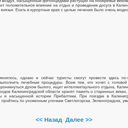
й воздух, насыщенный фитонцидами растущих на побережье вековы
ает положительное влияние на отдых и проведение досуга в Калин
князья. Ехать в курортные края с целью лечения было очень модно
енялось, однако и сейчас туристы смогут провести здесь по
выполнить лечебные процедуры. Всем тем, кто хочет с головой 
проникнуться духом былого, ищет интеллектаульного отдыха, Калин
родов Калининградской области хранят память о старинных веках, т
ры и насыщенной истории Прибалтики. При поездке в Калинигр
пройтись по ухоженным улочкам Светлогорска, Зеленоградска, уви
<< Назад
Далее >>