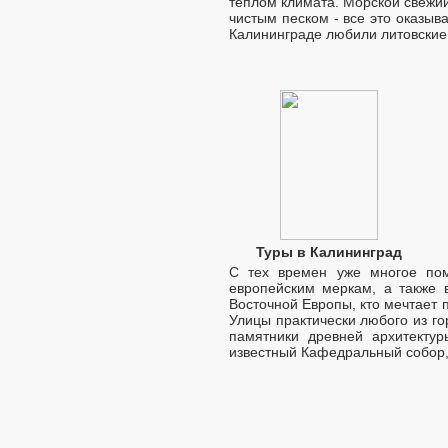
теплом климата. Морской свежи
чистым песком - все это оказыв
Калининграде любили литовские 
Туры в Калининград
С тех времен уже многое пом
европейским меркам, а также 
Восточной Европы, кто мечтает 
Улицы практически любого из го
памятники древней архитекту
известный Кафедральный собор, 