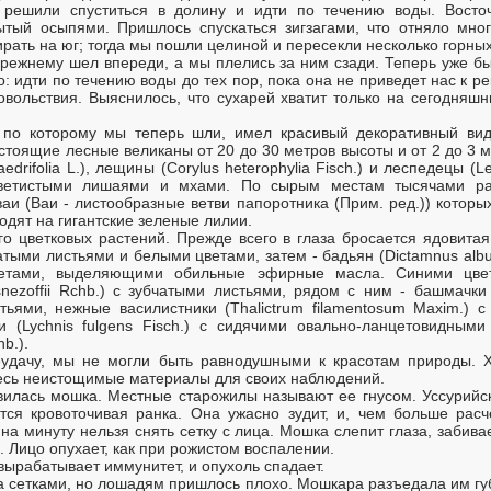
решили спуститься в долину и идти по течению воды. Восточ
тый осыпями. Пришлось спускаться зигзагами, что отняло мног
рать на юг; тогда мы пошли целиной и пересекли несколько горных
прежнему шел впереди, а мы плелись за ним сзади. Теперь уже бы
о: идти по течению воды до тех пор, пока она не приведет нас к 
вольствия. Выяснилось, что сухарей хватит только на сегодняшн
 по которому мы теперь шли, имел красивый декоративный ви
тоящие лесные великаны от 20 до 30 метров высоты и от 2 до 3 м
drifolia L.), лещины (Corylus heterophylia Fisch.) и леспедецы (L
 цветистыми лишаями и мхами. По сырым местам тысячами ра
.), ваи (Ваи - листообразные ветви папоротника (Прим. ред.)) котор
одят на гигантские зеленые лилии.
го цветковых растений. Прежде всего в глаза бросается ядовитая
тыми листьями и белыми цветами, затем - бадьян (Dictamnus albu
ветами, выделяющими обильные эфирные масла. Синими цвет
nezoffii Rchb.) с зубчатыми листьями, рядом с ним - башмачки
ьями, нежные василистники (Thalictrum filamentosum Maxim.) с
и (Lychnis fulgens Fisch.) с сидячими овально-ланцетовидным
hb.).
удачу, мы не могли быть равнодушными к красотам природы. Х
есь неистощимые материалы для своих наблюдений.
илась мошка. Местные старожилы называют ее гнусом. Уссурийск
тся кровоточивая ранка. Она ужасно зудит, и, чем больше расч
на минуту нельзя снять сетку с лица. Мошка слепит глаза, забива
. Лицо опухает, как при рожистом воспалении.
вырабатывает иммунитет, и опухоль спадает.
а сетками, но лошадям пришлось плохо. Мошкара разъедала им губ