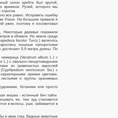
ный склон хребта был крутой,
о времени. Ручей, которого мы
 отрогов.
ло все равно. Исправить ошибку
реке Улахе. На большом привале я
ий ужин, поэтому я посоветовал
д. Некоторые деревья поражали
етров в обхвате. На земле среди
espedeza bicolor Turcz.) валялось
зрослись пышные папоротники
ых достигают 0,9 метра длины. По
 чемерица (Veratrum album L.) с
s L.) с овально-ланцетовидными
ами из травянистых зарослей
 (CypHpedium venricosum Sw.) с
 характерными яркими цветами,
и листьями и группы оранжевых
удожники, ботаники или просто
ая мошка - истинный бич тайги.
есывать ее, тем зуд становится
ется в волосы, уши, забивается в
ы и веки глаз. Бедные животные