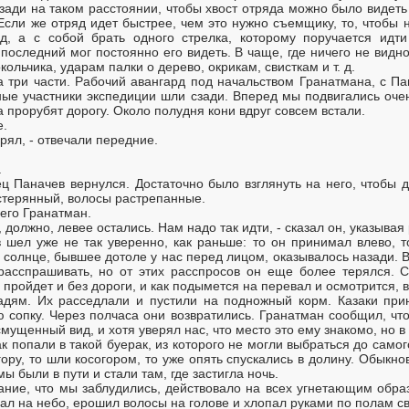
зади на таком расстоянии, чтобы хвост отряда можно было видет
сли же отряд идет быстрее, чем это нужно съемщику, то, чтобы 
ед, а с собой брать одного стрелка, которому поручается ид
последний мог постоянно его видеть. В чаще, где ничего не видн
кольчика, ударам палки о дерево, окрикам, свисткам и т. д.
а три части. Рабочий авангард под начальством Гранатмана, с Па
ные участники экспедиции шли сзади. Вперед мы подвигались оче
а прорубят дорогу. Около полудня кони вдруг совсем встали.
е.
рял, - отвечали передние.
.
 Паначев вернулся. Достаточно было взглянуть на него, чтобы д
астерянный, волосы растрепанные.
л его Гранатман.
и, должно, левее остались. Нам надо так идти, - сказал он, указывая
шел уже не так уверенно, как раньше: то он принимал влево, то
о солнце, бывшее дотоле у нас перед лицом, оказывалось назади. 
расспрашивать, но от этих расспросов он еще более терялся. 
 пройдет и без дороги, и как подымется на перевал и осмотрится,
адям. Их расседлали и пустили на подножный корм. Казаки прин
сопку. Через полчаса они возвратились. Гранатман сообщил, что
мущенный вид, и хотя уверял нас, что место это ему знакомо, но в
к попали в такой буерак, из которого не могли выбраться до самог
ору, то шли косогором, то уже опять спускались в долину. Обыкно
ы были в пути и стали там, где застигла ночь.
ание, что мы заблудились, действовало на всех угнетающим обра
ал на небо, ерошил волосы на голове и хлопал руками по полам св