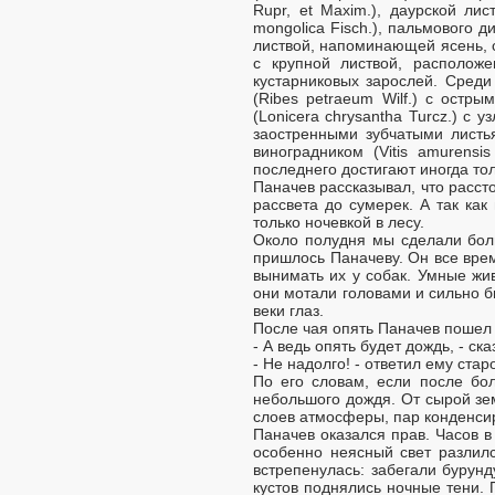
Rupr, et Maxim.), даурской лис
mongolica Fisch.), пальмового д
листвой, напоминающей ясень, с
с крупной листвой, расположе
кустарниковых зарослей. Среди 
(Ribes petraeum Wilf.) с остр
(Lonicera chrysantha Turcz.) с 
заостренными зубчатыми листь
виноградником (Vitis amurensis
последнего достигают иногда то
Паначев рассказывал, что расст
рассвета до сумерек. А так как
только ночевкой в лесу.
Около полудня мы сделали боль
пришлось Паначеву. Он все вре
вынимать их у собак. Умные жи
они мотали головами и сильно б
веки глаз.
После чая опять Паначев пошел в
- А ведь опять будет дождь, - ск
- Не надолго! - ответил ему старо
По его словам, если после бол
небольшого дождя. От сырой зе
слоев атмосферы, пар конденси
Паначев оказался прав. Часов в
особенно неясный свет разлил
встрепенулась: забегали бурунд
кустов поднялись ночные тени. 