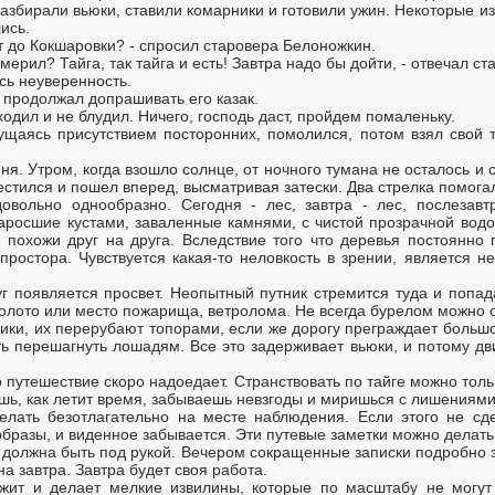
разбирали вьюки, ставили комарники и готовили ужин. Некоторые из
ись.
рст до Кокшаровки? - спросил старовера Белоножкин.
у мерил? Тайга, так тайга и есть! Завтра надо бы дойти, - отвечал ст
сь неуверенность.
- продолжал допрашивать его казак.
ходил и не блудил. Ничего, господь даст, пройдем помаленьку.
ущаясь присутствием посторонних, помолился, потом взял свой т
. Утром, когда взошло солнце, от ночного тумана не осталось и 
естился и пошел вперед, высматривая затески. Два стрелка помога
овольно однообразно. Сегодня - лес, завтра - лес, послезавт
аросшие кустами, заваленные камнями, с чистой прозрачной водо
 похожи друг на друга. Вследствие того что деревья постоянно 
 простора. Чувствуется какая-то неловкость в зрении, является 
г появляется просвет. Неопытный путник стремится туда и попад
олото или место пожарища, ветролома. Не всегда бурелом можно 
ки, их перерубают топорами, если же дорогу преграждает большо
ть перешагнуть лошадям. Все это задерживает вьюки, и потому дв
о путешествие скоро надоедает. Странствовать по тайге можно тол
ешь, как летит время, забываешь невзгоды и миришься с лишениями
елать безотлагательно на месте наблюдения. Если этого не сде
бразы, и виденное забывается. Эти путевые заметки можно делать
а должна быть под рукой. Вечером сокращенные записки подробно з
на завтра. Завтра будет своя работа.
ружит и делает мелкие извилины, которые по масштабу не могут