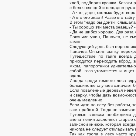
хлеб, подбирая крошки. Казаки 
с белья клещей и нещадно ругал
- А что, дядя, сколько будет ве
- А кто его знает! Разве кто тайг
В этом "надо бы дойти" слышала
- Ты хорошо эти места знаешь? 
- Да не шибко хорошо. Два раза 
Покончив ужин, Паначев, не см
камне.
Следующий день был первое июня
Паначев. Он снял шапку, перекр
Путешествие по тайге всегда д
приходится переходить вброд, з
мхом, папоротники удивительно
собой, глаз утомляется и ищет
вдаль.
Иногда среди темного леса вдру
большинстве случаев означает б
Если поваленные деревья невели
и сверху, чтобы дать возможнос
очень медленно.
Если идти по лесу без работы, т
занят работой. Тогда не замеча
Путевые записки необходимо д
впечатления заслоняют старые о
записной книжке, которая всегд
никогда не следует откладывать 
Так как тропа в лесу часто к