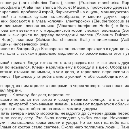
твенницы (Larix dahurica Turcz.), ясеня (Fraxinus manshurica Rup
иморфанта (Aralia manshurica Rupr. et Maxim.), пробкового дерева 
 красивой пробковой корой, бархатистой на ощупь, маньчжурского 
нной на концах сучьев пальмообразно, и многих других поро
них бросаются в глаза колючий элеутерококк (Eleutherococcus se
ыми листьями, лесная калина (Viburnum burejanum Herber) с бе
узловатыми ветвями и с морщинистой корой, лесная таволожка (Spira
ями и вьющийся по дереву персидский паслен (Solanum Dulcamar
 Rupr.), лианами (Schizandra chinensis Biall.) и кишмишом (Actt
лщины человеческой руки.
ояние от Загорной до Кокшаровки он налегке проходил в один день.
 мы шли с вьюками довольно медленно, то рассчитывали этот пут
шой привал. Люди тотчас же стали раздеваться и вынимать друг
мя почесывался. Клещи набились ему в бороду и в шею. Обобрав к
вотные отлично понимали, в чем дело, и терпеливо переносили 
ились. Пришлось употребить много усилий, чтобы освободить их от 
перед, за ним стрелки с топорами, а через четверть часа после их
азал Мурзин.
вер. - К вечеру, бог даст, перестанет.
ьшого ненастья нет ветра и сразу появится солнце, то в этот 
мли, пригретой солнечными лучами, начинают подыматься обильн
руется и падает обратно на землю мелким дождем.
 пять вечера начало моросить, незадолго до сумерек дождь перест
ся по всему лесу. Это была последняя улыбка солнца. Начавшая
уки, послышались крики иволги и удода. Но вот свет на небе нача
Пламя от костра стало светлее. Около него толпились люди... Пан