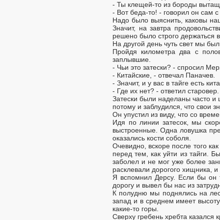
- Ты клещей-то из бороды вытащи
- Вот беда-то! - говорил он сам с
Надо было выяснить, каковы наш
Значит, на завтра продовольст
решено было строго держаться в
На другой день чуть свет мы бы
Пройдя километра два с полов
заплывшие.
- Чьи это затески? - спросил Мер
- Китайские, - отвечал Паначев.
- Значит, и у вас в тайге есть ки
- Где их нет? - ответил старовер
Затески были наделаны часто и 
потому и заблудился, что свои зн
Он упустил из виду, что со вре
Идя по линии затесок, мы скор
выстроенные. Одна ловушка прег
оказались кости соболя.
Очевидно, вскоре после того как
перед тем, как уйти из тайги. 
заболел и не мог уже более зан
расклевали дорогого хищника, и 
Я вспомнил Дерсу. Если бы он 
дорогу и вывел бы нас из затру
К полудню мы поднялись на леси
запад и в среднем имеет высоту
какие-то горы.
Сверху гребень хребта казался к