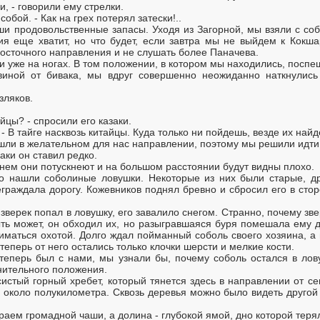
, - говорили ему стрелки.
 собой. - Как на грех потерял затески!..
и продовольственные запасы. Уходя из Загорной, мы взяли с соб
вия еще хватит, но что будет, если завтра мы не выйдем к Кок
осточного направления и не слушать более Паначева.
ли уже на ногах. В том положении, в котором мы находились, посп
иной от бивака, мы вдруг совершенно неожиданно наткнулись
зляков.
тайцы? - спросили его казаки.
. - В тайге насквозь китайцы. Куда только ни пойдешь, везде их най
шли в желательном для нас направлении, поэтому мы решили идти
аки он ставил редко.
менем они потускнеют и на большом расстоянии будут видны плохо.
о нашли соболиные ловушки. Некоторые из них были старые, др
раждала дорогу. Кожевников поднял бревно и сбросил его в стор
 зверек попал в ловушку, его завалило снегом. Странно, почему з
Быть может, он обходил их, но разыгравшаяся буря помешала ему д
иматься охотой. Долго ждал пойманный соболь своего хозяина, а в
теперь от него остались только клочки шерсти и мелкие кости.
теперь был с нами, мы узнали бы, почему соболь остался в лов
днительного положения.
стый горный хребет, который тянется здесь в направлении от се
 около полукилометра. Сквозь деревья можно было видеть другой
раем громадной чаши, а долина - глубокой ямой, дно которой теря