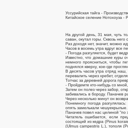
Уссурийская тайга - Производств
Китайское селение Нотохоуза - Р
На другой день, 31 мая, чуть т
саван, окутал горы. Сквозь него 
Раз доходя нет, значит, можно и
Часов в восемь утра вдруг все п
- Погода разгуляется, будет ведр
Известно, что домашние куры о
немного проясниться, чтобы пе
поднялся кверху, кое-где прогля
В десять часов утра отряд наш,
перевалить через хребет, отдел
Тотчас за деревней дорога превр
- Пройдемте кто-нибудь со мной,
Затем он полез через забор, отк
забивались в бороду. Паначев р
Через несколько минут он возвр
Понемногу погода разгулялась:
опять замелькали чешуекрылые.
Паначев повел нас целиной "по з
Читатель ошибается, если пре
состоящий из кедра (Pinus koraie
(Ulmus campestris L.), тополя (P