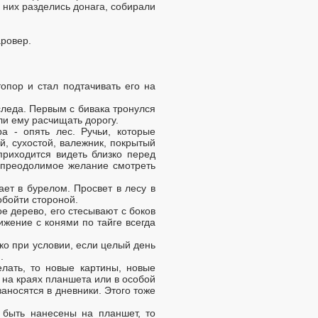
 них разделись донага, собирали
аровер.
опор и стал подтачивать его на
следа. Первым с бивака тронулся
ли ему расчищать дорогу.
ра - опять лес. Ручьи, которые
й, сухостой, валежник, покрытый
приходится видеть близко перед
непреодолимое желание смотреть
ает в бурелом. Просвет в лесу в
обойти стороной.
е дерево, его стесывают с боков
ижение с конями по тайге всегда
ько при условии, если целый день
.
лать, то новые картины, новые
 на краях планшета или в особой
аносятся в дневники. Этого тоже
 быть нанесены на планшет, то