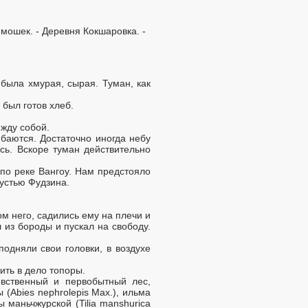
 мошек. - Деревня Кокшаровка. -
 была хмурая, сырая. Туман, как
 был готов хлеб.
ежду собой.
баются. Достаточно иногда небу
сь. Вскоре туман действительно
 по реке Вангоу. Нам предстояло
 устью Фудзина.
ом него, садились ему на плечи и
 из бороды и пускал на свободу.
одняли свои головки, в воздухе
ить в дело топоры.
евственный и первобытный лес,
ы (Abies nephrolepis Max.), ильма
пы маньчжурской (Tilia manshurica