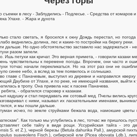
Через горы
о съемки в лесу - Заблудились - Подлесье. - Средства от комаров и
ека Улахе. - Жара и духота
олько стало светать, я бросился к окну Дождь перестал, но погода
слабо виднелись долина, лес и какие-то постройки на берегу реки.
дти дальше. Но одно обстоятельство заставило нас задержаться - не
етухи разом запели.
о. Ишь петухи как кричат. Это верная примета, - говорили казаки м
чень чувствительны к перемене погоды. Впрочем, они часто и оши
тухи тотчас начали перекликаться. Но на этот раз они не ошибли
нуло синее небо, а вслед за тем появилось и солнышко.
 во главе с Паначевым, выступил из деревни и направился кверху
яющий Даубихе от Улахе, и по реке, не имеющей названия, выйти к
атилась в тропу. Она привела нас к пасеке Паначева.
 ребята, - обратился старовер к казакам.
рыл кадушку и стал передавать им сотовый мед. Пчелы вились круг
азговаривал с ними, называл их ласкательными именами, вынимал
атился, и мы пошли дальше.
 туман исчез, по земле струйками бежала вода, намокшие цветы п
атескам". Как только мы углубились в лес, тотчас же пришлось пуст
дставляет себе тайгу в виде рощи. Уссурийская тайга - это д
nsis S. et Z.), черной березы (Betula dahurika Pall.), амурской пихт
opulus suaveolens Fisch.), сибирской ели (Picea obovata Ldb.), ли