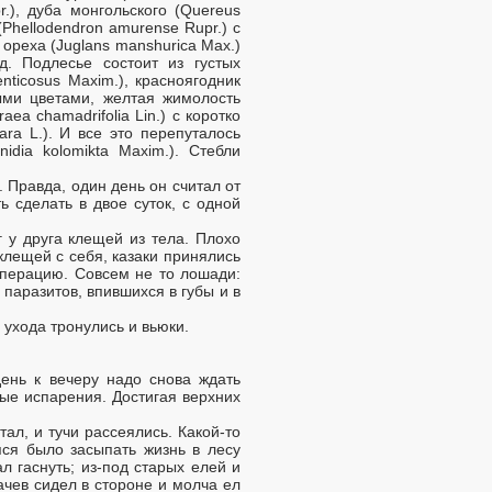
r.), дуба монгольского (Quereus
(Phellodendron amurense Rupr.) с
ореха (Juglans manshurica Max.)
д. Подлесье состоит из густых
nticosus Maxim.), красноягодник
лыми цветами, желтая жимолость
ea chamadrifolia Lin.) с коротко
a L.). И все это перепуталось
nidia kolomikta Maxim.). Стебли
 Правда, один день он считал от
ь сделать в двое суток, с одной
 у друга клещей из тела. Плохо
лещей с себя, казаки принялись
операцию. Совсем не то лошади:
паразитов, впившихся в губы и в
 ухода тронулись и вьюки.
день к вечеру надо снова ждать
ые испарения. Достигая верхних
ал, и тучи рассеялись. Какой-то
ся было засыпать жизнь в лесу
л гаснуть; из-под старых елей и
ачев сидел в стороне и молча ел