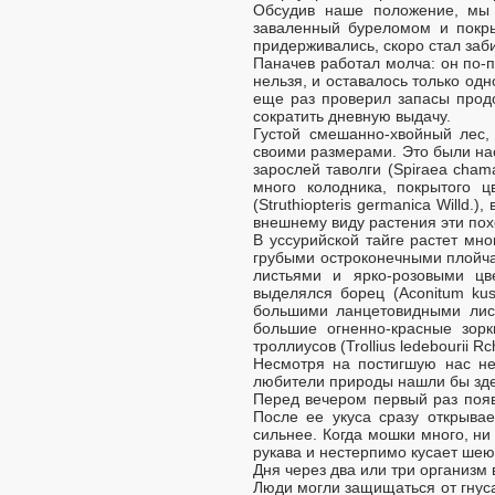
Обсудив наше положение, мы 
заваленный буреломом и покры
придерживались, скоро стал заби
Паначев работал молча: он по-
нельзя, и оставалось только одн
еще раз проверил запасы продо
сократить дневную выдачу.
Густой смешанно-хвойный лес,
своими размерами. Это были нас
зарослей таволги (Spiraea chamae
много колодника, покрытого
(Struthiopteris germanica Willd
внешнему виду растения эти пох
В уссурийской тайге растет мно
грубыми остроконечными плойча
листьями и ярко-розовыми ц
выделялся борец (Aconitum kus
большими ланцетовидными лист
большие огненно-красные зорк
троллиусов (Trollius ledebourii Rc
Несмотря на постигшую нас не
любители природы нашли бы зд
Перед вечером первый раз появ
После ее укуса сразу открывае
сильнее. Когда мошки много, ни 
рукава и нестерпимо кусает шею
Дня через два или три организм 
Люди могли защищаться от гнус