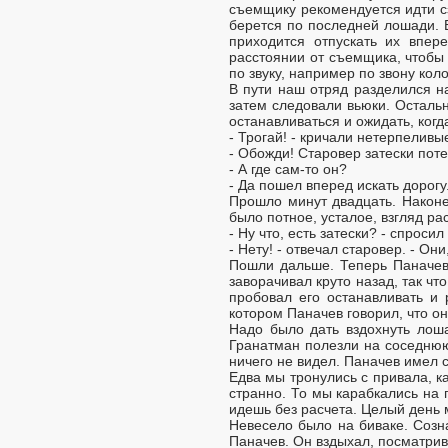
съемщику рекомендуется идти с
берется по последней лошади. Е
приходится отпускать их впер
расстоянии от съемщика, чтобы 
по звуку, например по звону коло
В пути наш отряд разделился н
затем следовали вьюки. Осталь
останавливаться и ожидать, когд
- Трогай! - кричали нетерпеливы
- Обожди! Старовер затески поте
- А где сам-то он?
- Да пошел вперед искать дорогу
Прошло минут двадцать. Наконец
было потное, усталое, взгляд р
- Ну что, есть затески? - спроси
- Нету! - отвечал старовер. - Он
Пошли дальше. Теперь Паначев 
заворачивал круто назад, так чт
пробовал его останавливать и 
котором Паначев говорил, что он
Надо было дать вздохнуть лош
Гранатман полезли на соседнюю 
ничего не видел. Паначев имел с
Едва мы тронулись с привала, ка
странно. То мы карабкались на г
идешь без расчета. Целый день м
Невесело было на биваке. Созн
Паначев. Он вздыхал, посматрив