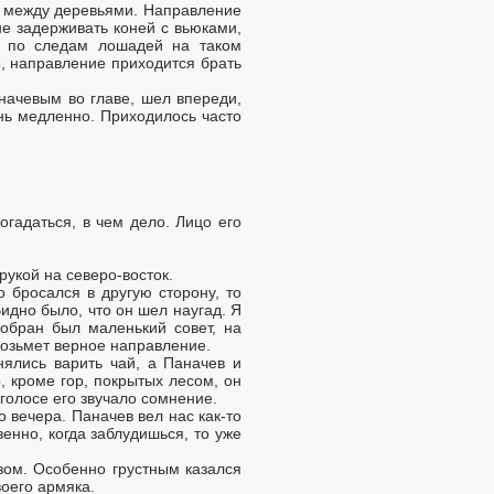
ь между деревьями. Направление
не задерживать коней с вьюками,
ти по следам лошадей на таком
о, направление приходится брать
начевым во главе, шел впереди,
нь медленно. Приходилось часто
огадаться, в чем дело. Лицо его
 рукой на северо-восток.
 бросался в другую сторону, то
Видно было, что он шел наугад. Я
Собран был маленький совет, на
 возьмет верное направление.
ялись варить чай, а Паначев и
, кроме гор, покрытых лесом, он
 голосе его звучало сомнение.
о вечера. Паначев вел нас как-то
венно, когда заблудишься, то уже
зом. Особенно грустным казался
оего армяка.