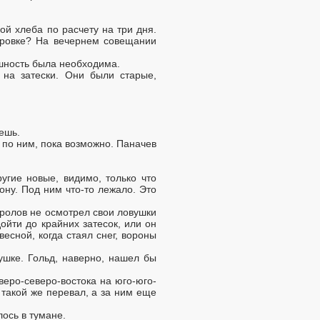
ой хлеба по расчету на три дня.
шаровке? На вечернем совещании
ешность была необходима.
 на затески. Они были старые,
дешь.
 по ним, пока возможно. Паначев
угие новые, видимо, только что
ону. Под ним что-то лежало. Это
веролов не осмотрел свои ловушки
ойти до крайних затесок, или он
есной, когда стаял снег, вороны
ушке. Гольд, наверно, нашел бы
веро-северо-востока на юго-юго-
 такой же перевал, а за ним еще
лось в тумане.