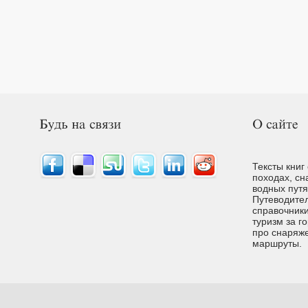
Тексты книг
походах, сн
водных путях
Путеводител
справочники
туризм за г
про снаряже
маршруты.