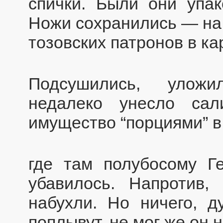
спички. Были они упа
Ножи сохранились — на 
тозовских патронов в ка
Подсушились, уложи
недалеко унесло сали
имущество “порциями” в
где там полубосому Г
убавилось. Напротив,
набухли. Но ничего, д
поплывут, не мог же он н