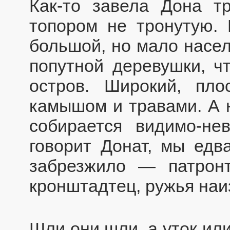
Как-то завела Дона т
топором не тронутую.
большой, но мало насел
попутной деревушки, ч
остров. Широкий, пло
камышом и травами. А н
собирается видимо-не
говорит Донат, мы едв
забрезжило — патронт
кронштадтец, ружья наиз
Шли они шли, а уток ил