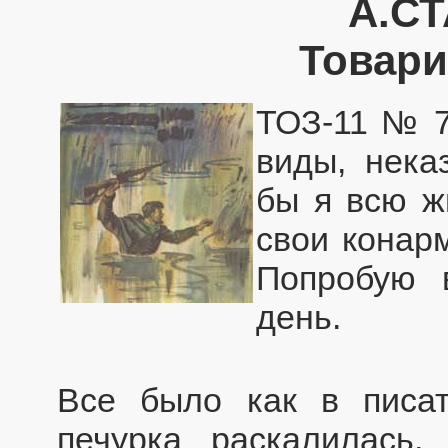
А.С
Товари
ТОЗ-11 № 7
виды, нека
бы я всю ж
свои конарм
Попробую 
день.
Все было как в писат
печурка раскалилась,