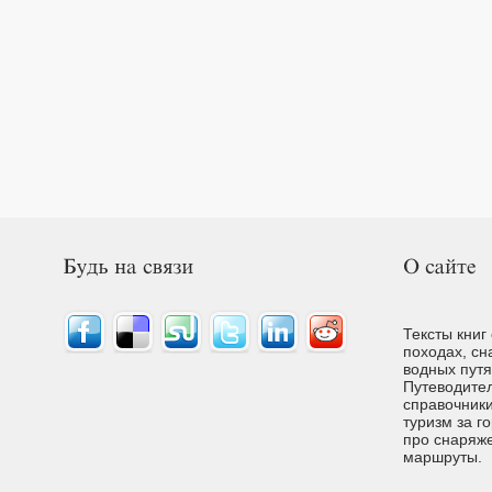
Тексты книг
походах, сн
водных путях
Путеводител
справочники
туризм за г
про снаряже
маршруты.