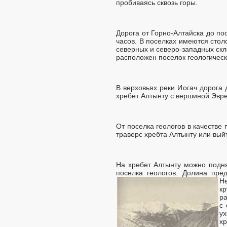
пробиваясь сквозь горы.
Дорога от Горно-Алтайска до по
часов. В поселках имеются стол
северных и северо-западных скл
расположен поселок геологическ
В верховьях реки Иогач дорога
хребет Алтынту с вершиной Эвре
От поселка геологов в качеств
траверс хребта Алтынту или вый
На хребет Алтынту можно подня
поселка геологов. Долина пре
Не
к
ра
с
ух
хр