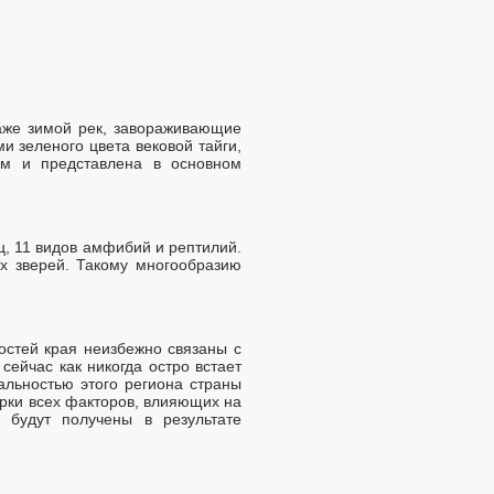
аже зимой рек, завораживающие
 зеленого цвета вековой тайги,
 м и представлена в основном
ц, 11 видов амфибий и рептилий.
их зверей. Такому многообразию
остей края неизбежно связаны с
сейчас как никогда остро встает
альностью этого региона страны
рки всех факторов, влияющих на
 будут получены в результате