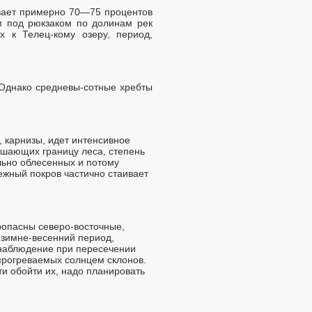
ывает примерно 70—75 процентов
ем под рюкзаком по долинам рек
 к Телец-кому озеру, период,
 Однако средневы-сотные хребты
 карнизы, идет интенсивное
вышающих границу леса, степень
льно облесенных и потому
жный покров частично стаивает
оопасны северо-восточные,
 зимне-весенний период,
 наблюдение при пересечении
прогреваемых солнцем склонов.
ти обойти их, надо планировать