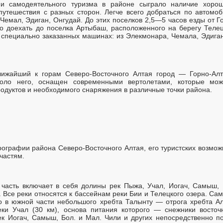
и самодеятельного туризма в районе сыграло наличие хорош
утешествия с разных сторон. Легче всего добраться по автомо
Чемал, Эдиган, Онгудай. До этих поселков 2,5—5 часов езды от Г
о доехать до поселка Артыбаш, расположенного на берегу Телец
 специально заказанных машинах: из Элекмонара, Чемала, Эдига
лижайший к горам Северо-Восточного
Алтая город — Горно-Алт
коло него, оснащен современными вертолетами, которые мож
одуктов и необходимого снаряжения в различные точки района.
рографии района Северо-Восточного Алтая, его туристских возмож
частям.
 часть включает в себя долины рек Пыжа, Учал, Иогач, Самыш,
. Все реки относятся к бассейнам реки Бии и Телецкого озера. Са
о в южной части небольшого хребта Талынту — отрога хребта А
ки Учал (30 км), основа питания которого — снежники восточ
ек Иогач, Самыш, Бол. и Мал. Чили и других непосредственно п