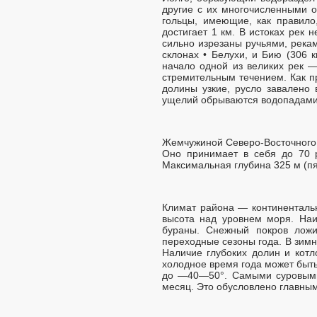
другие с их многочисленными 
гольцы, имеющие, как правило
достигает 1 км. В истоках рек
сильно изрезаны ручьями, река
склонах • Белухи, и Бию (306 
начало одной из великих рек —
стремительным течением. Как п
долины узкие, русло завалено
ущелий обрываются водопадами
Жемчужиной Северо-Восточного 
Оно принимает в себя до 70 р
Максимальная глубина 325 м (пя
Климат района — континенталь
высота над уровнем моря. Наи
бураны. Снежный покров ложи
переходные сезоны года. В зимн
Наличие глубоких долин и котл
холодное время года может быть
до —40—50°. Самыми суровыми 
месяц. Это обусловлено главны