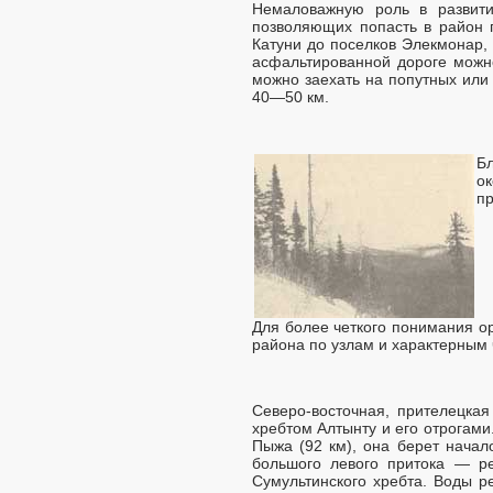
Немаловажную роль в развити
позволяющих попасть в район п
Катуни до поселков Элекмонар, 
асфальтированной дороге можн
можно заехать на попутных или
40—50 км.
Б
о
пр
Для более четкого понимания о
района по узлам и характерным 
Северо-восточная, прителецкая
хребтом Алтынту и его отрогами
Пыжа (92 км), она берет начал
большого левого притока — ре
Сумультинского хребта. Воды р