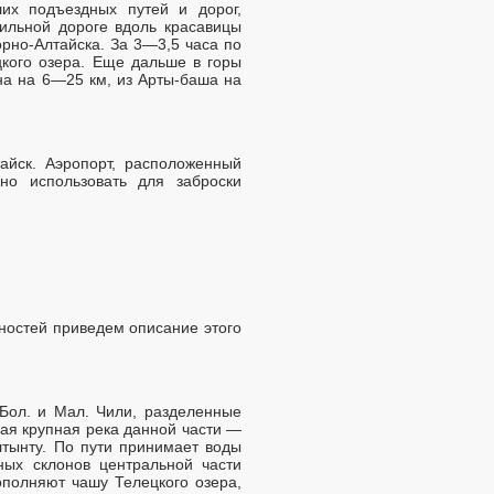
их подъездных путей и дорог,
бильной дороге вдоль красавицы
орно-Алтайска. За 3—3,5 часа по
кого озера. Еще дальше в горы
на на 6—25 км, из Арты-баша на
айск. Аэропорт, расположенный
но использовать для заброски
ностей приведем описание этого
 Бол. и Мал. Чили, разделенные
мая крупная река данной части —
лтынту. По пути принимает воды
ных склонов центральной части
ополняют чашу Телецкого озера,