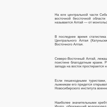
На юге центральной части Сиб
восточной бессточной област
называется Алтай — от монгольс
В последнее время статистика
Центрального Алтая (Катуньс
Восточного Алтая.
Северо-Восточный Алтай, лежащ
поистине благодатным краем. Р
запада на восток простирается н
Если пешеходными туристами, 
лыжникам его придется открыват
Новосибирского института военн
Наиболее значительными хребт
Иолго, образующий водораздел 