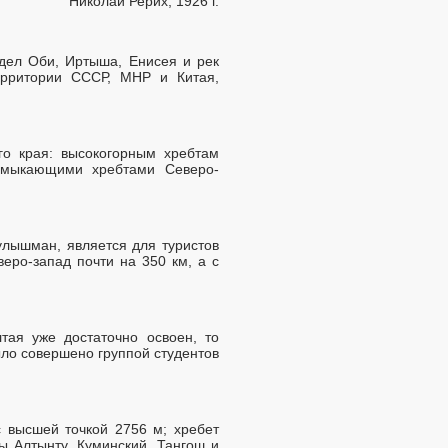
Николай Рерих, 1926 г.
дел Оби, Иртыша, Енисея и рек
ерритории СССР, МНР и Китая,
го края: высокогорным хребтам
римыкающими хребтами Северо-
улышман, является для туристов
еро-запад почти на 350 км, а с
тая уже достаточно освоен, то
ыло совершено группой студентов
 высшей точкой 2756 м; хребет
ы Алтынту, Куминский, Тангош и