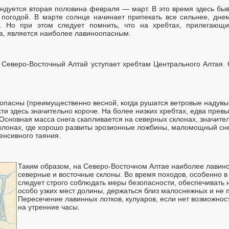
ндуется вторая половина февраля — март. В это время здесь б
 погодой. В марте солнце начинает припекать все сильнее, дн
. Но при этом следует помнить, что на хребтах, прилегающих
, является наиболее лавиноопасным.
 Северо-Восточный Алтай уступает хребтам Центрального Алтая.
опасны (преимущественно весной, когда рушатся ветровые надувы,
сти здесь значительно короче. На более низких хребтах, едва пре
Основная масса снега скапливается на северных склонах, значите
клонах, где хорошо развиты эрозионные ложбины, маломощный сне
енсивного таяния.
Таким образом, на Северо-Восточном Алтае наиболее лавин
северные и восточные склоны. Во время походов, особенно в
следует строго соблюдать меры безопасности, обеспечивать
особо узких мест долины, держаться близ малоснежных и не 
Пересечение лавинных лотков, кулуаров, если нет возможнос
на утренние часы.