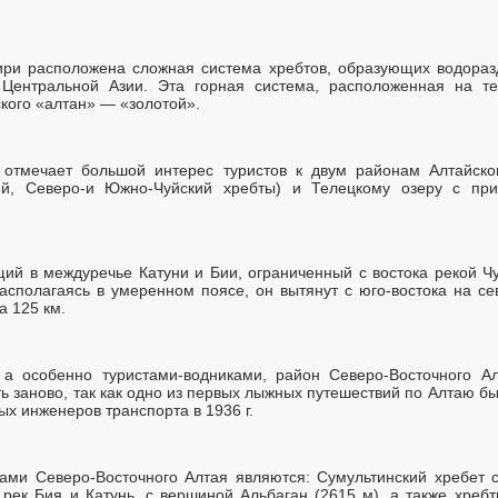
ири расположена сложная система хребтов, образующих водораз
и Центральной Азии. Эта горная система, расположенная на т
кого «алтан» — «золотой».
 отмечает большой интерес туристов к двум районам Алтайско
кий, Северо-и Южно-Чуйский хребты) и Телецкому озеру с п
ий в междуречье Катуни и Бии, ограниченный с востока рекой Ч
асполагаясь в умеренном поясе, он вытянут с юго-востока на сев
а 125 км.
а особенно туристами-водниками, район Северо-Восточного Ал
ь заново, так как одно из первых лыжных путешествий по Алтаю б
ых инженеров транспорта в 1936 г.
ами Северо-Восточного Алтая являются: Сумультинский хребет с
рек Бия и Катунь, с вершиной Альбаган (2615 м), а также хребт