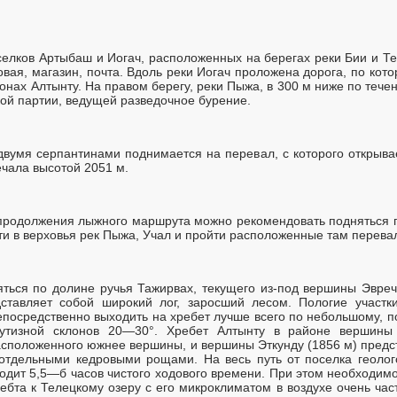
селков Артыбаш и Иогач, расположенных на берегах реки Бии и Те
овая, магазин, почта. Вдоль реки Иогач проложена дорога, по кот
онах Алтынту. На правом берегу, реки Пыжа, в 300 м ниже по течен
ой партии, ведущей разведочное бурение.
 двумя серпантинами поднимается на перевал, с которого открыва
чала высотой 2051 м.
е продолжения лыжного маршрута можно рекомендовать подняться п
ти в верховья рек Пыжа, Учал и пройти расположенные там перева
ться по долине ручья Тажирвах, текущего из-под вершины Эвре
дставляет собой широкий лог, заросший лесом. Пологие участк
посредственно выходить на хребет лучше всего по небольшому, п
рутизной склонов 20—30°. Хребет Алтынту в районе вершины
сположенного южнее вершины, и вершины Эткунду (1856 м) предст
 отдельными кедровыми рощами. На весь путь от поселка геолог
одит 5,5—б часов чистого ходового времени. При этом необходимо 
ебта к Телецкому озеру с его микроклиматом в воздухе очень час