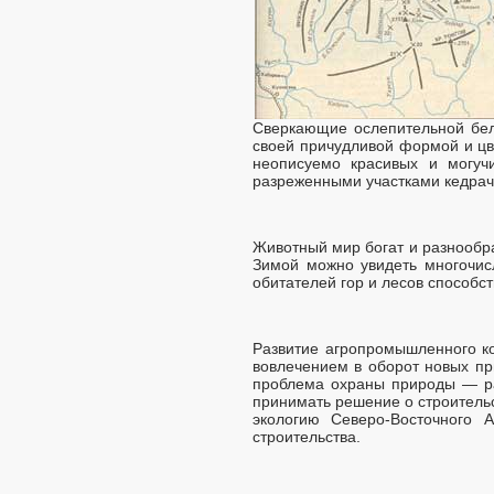
Сверкающие ослепительной бел
своей причудливой формой и цв
неописуемо красивых и могуч
разреженными участками кедрач
Животный мир богат и разнообра
Зимой можно увидеть многочисл
обитателей гор и лесов способс
Развитие агропромышленного ко
вовлечением в оборот новых при
проблема охраны природы — рас
принимать решение о строитель
экологию Северо-Восточного 
строительства.