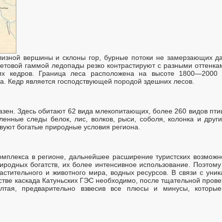
изной вершины и склоны гор, бурные потоки не замерзающих д
етовой гаммой ледопады резко контрастируют с разными оттенками
их кедров. Граница леса расположена на высоте 1800—2000
а. Кедр является господствующей породой здешних лесов.
зен. Здесь обитают 62 вида млекопитающих, более 260 видов пти
енные следы белок, лис, волков, рыси, соболя, колонка и друг
твуют богатые природные условия региона.
мплекса в регионе, дальнейшее расширение туристских возможн
родных богатств, их более интенсивное использование. Поэтому 
тительного и животного мира, водных ресурсов. В связи с уник
стве каскада Катуньских ГЭС необходимо, после тщательной прове
Алтая, предварительно взвесив все плюсы и минусы, которые