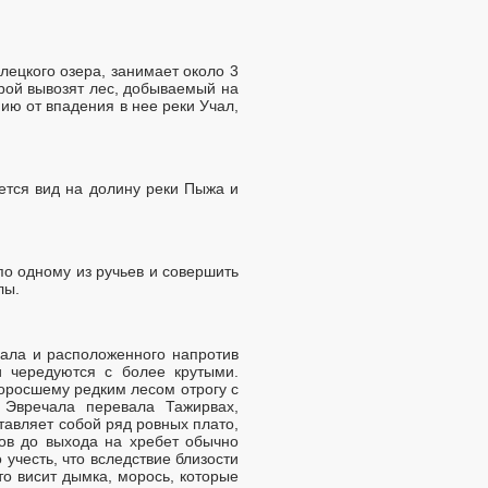
лецкого озера, занимает около 3
орой вывозят лес, добываемый на
ию от впадения в нее реки Учал,
ется вид на долину реки Пыжа и
о одному из ручьев и совершить
лы.
чала и расположенного напротив
и чередуются с более крутыми.
оросшему редким лесом отрогу с
 Эвречала перевала Тажирвах,
авляет собой ряд ровных плато,
ов до выхода на хребет обычно
учесть, что вследствие близости
то висит дымка, морось, которые