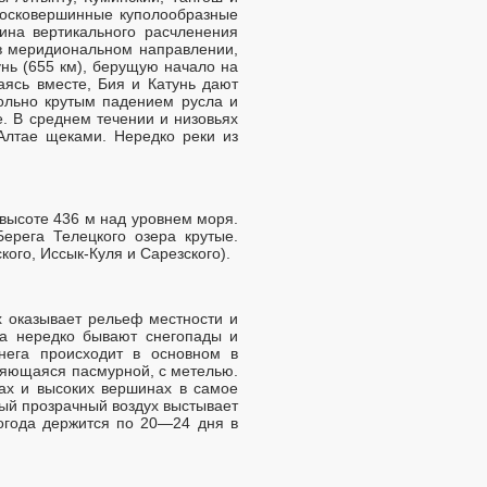
лосковершинные куполообразные
ина вертикального расчленения
 в меридиональном направлении,
нь (655 км), берущую начало на
аясь вместе, Бия и Катунь дают
вольно крутым падением русла и
. В среднем течении и низовьях
Алтае щеками. Нередко реки из
высоте 436 м над уровнем моря.
ерега Телецкого озера крутые.
ого, Иссык-Куля и Сарезского).
 оказывает рельеф местности и
та нередко бывают снегопады и
нега происходит в основном в
еняющаяся пасмурной, с метелью.
нах и высоких вершинах в самое
ный прозрачный воздух выстывает
огода держится по 20—24 дня в