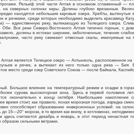
отрогами. Рельеф этой части Алтая в основном сглаженный — п
, на северных склонах кары. Долины глубоко врезанные. Велич
 нередко находятся небольшие каровые озера. Хребты, вытянутые
ми и речками, среди которых необходимо выделить красавицу Кату
км) — единственную реку, вытекающую из Телецкого озера. Слив
 Оби. Все реки Северо-Восточного Алтая типично горные, с до
равило, долины в истоках широкие, заболоченные, течение слабое
 валунами, часто реку сжимают отвесные скалы, именуемые на 
.
Алтая является Телецкое озеро — Алтынколь, расположенное на 
учьев и речек, а вытекает из него только одна река — Бия. Б
тое место среди озер Советского Союза — после Байкала, Каспийск
ный. Большое влияние на температурный режим и осадки в горах
более сурова высокогорная зона. Здесь в первой половине ле
тся окончательно к концу октября. Наибольшее накопление с
ее время стоит, как правило, ясная морозная погода, изредка см
овин способствует образованию инверсионных условий: на скло
 до 15—20° мороза, в то время как внизу, в котловинах, неподвиж
здесь считаются декабрь и январь, в этот период ненастная п
м образом сильными ветрами.