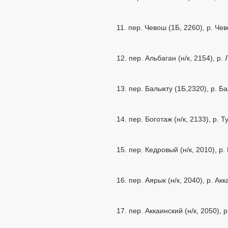
11. пер. Чевош (1Б, 2260), р. Ч
12. пер. Альбаган (н/к, 2154), р
13. пер. Балыкту (1Б,2320), р. Б
14. пер. Боготаж (н/к, 2133), р. 
15. пер. Кедровый (н/к, 2010), р
16. пер. Аярык (н/к, 2040), р. Ак
17. пер. Аккаинский (н/к, 2050), 