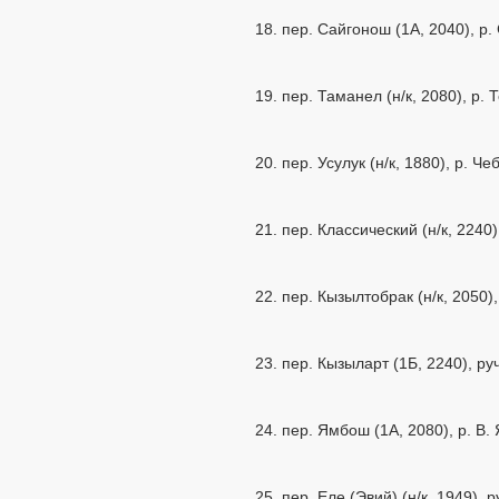
18. пер. Сайгонош (1А, 2040), р
19. пер. Таманел (н/к, 2080), р.
20. пер. Усулук (н/к, 1880), р. Ч
21. пер. Классический (н/к, 2240
22. пер. Кызылтобрак (н/к, 2050)
23. пер. Кызыларт (1Б, 2240), ру
24. пер. Ямбош (1А, 2080), р. В
25. пер. Еле (Эвий) (н/к, 1949), 