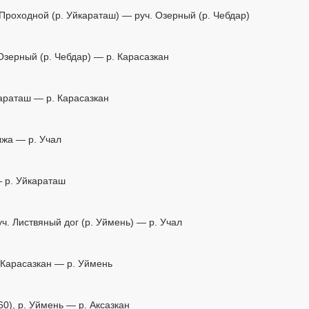
. Проходной (р. Уйкараташ) — руч. Озерный (р. Чебдар)
 Озерный (р. Чебдар) — р. Карасазкан
йкараташ — р. Карасазкан
Пыжа — р. Учал
л— р. Уйкараташ
уч. Листвяный дог (р. Уймень) — р. Учал
р. Карасазкан — р. Уймень
0), р. Уймень — р. Аксазкан