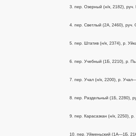
3. пер. Озерный (н/к, 2182), руч
4. пер. Светлый (2А, 2460), руч.
5. пер. Штатив (н/к, 2374), р. У
6. пер. Учебный (1Б, 2210), р. 
7. пер. Учал (н/к, 2200), р. Уча
8. пер. Раздельный (1Б, 2280), р
9. пер. Карасазкан (н/к, 2250), 
10. пер. Уйменьский (1А—1Б, 216