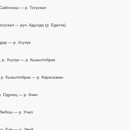
. Сайгонош — р. Тогускал
 Тогускал — руч. Адылда (р. Едихта)
ебдар — р. Усулук
), р. Усулук — р. Кызылтобрак
, р. Кызылтобрак — р. Карасазкан
ч. Одунец — р. Ачин
. Ямбош — р. Учал
руч. Еле — р. Эвий