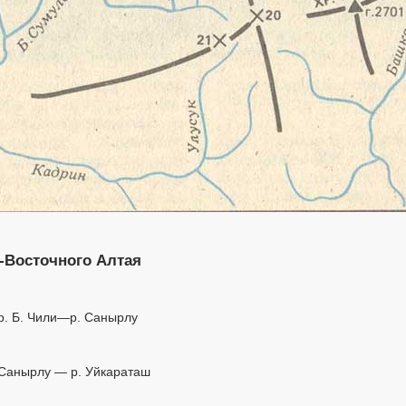
-Восточного Алтая
 р. Б. Чили—р. Санырлу
р. Санырлу — р. Уйкараташ