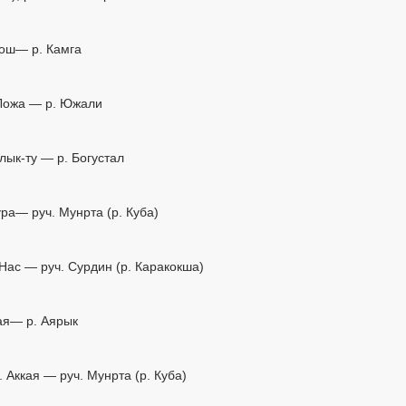
евош— р. Камга
. Ложа — р. Южали
алык-ту — р. Богустал
Тура— руч. Мунрта (р. Куба)
. Нас — руч. Сурдин (р. Каракокша)
кая— р. Аярык
р. Аккая — руч. Мунрта (р. Куба)