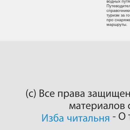
водных путях
Путеводител
справочники
туризм за г
про снаряже
маршруты.