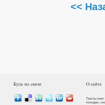
<< Наз
Тексты книг
походах, сн