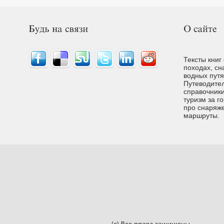
Тексты книг
походах, сн
водных путях
Путеводител
справочники
туризм за г
про снаряже
маршруты.