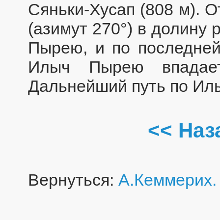
Сяньки-Хусап (808 м). 
(азимут 270°) в долину 
Пырею, и по последней
Илыч Пырею впадае
Дальнейший путь по Ил
<< Наз
Вернуться:
А.Кеммерих.