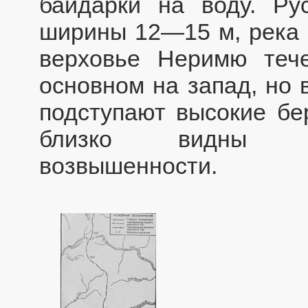
байдарки на воду. Ру
ширины 12—15 м, река 
верховье Неримю теч
основном на запад, но 
подступают высокие бер
близко видны го
возвышенности.