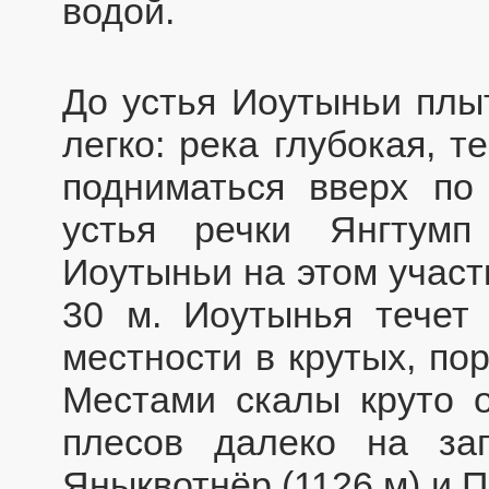
водой.
До устья Иоутыньи плы
легко: река глубокая, 
подниматься вверх по
устья речки Янгтумп
Иоутыньи на этом участ
30 м. Иоутынья течет
местности в крутых, по
Местами скалы круто 
плесов далеко на за
Яныквотнёр (1126 м) и 