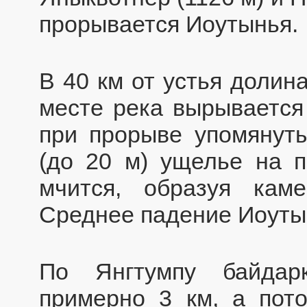
прорывается Иоутынья.
В 40 км от устья долин
месте река вырывается
при прорыве упомянуты
(до 20 м) ущелье на 
мчится, образуя кам
Среднее падение Иоутын
По Янгтумпу байдар
примерно 3 км, а пот