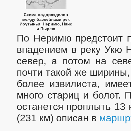
Схема водоразделов
между бассейнами рек
Иоутынья, Неримю, Няйс
и Пырею
По Неримю предстоит п
впадением в реку Укю 
север, а потом на сев
почти такой же ширины, 
более извилиста, имее
много стариц и болот. 
останется проплыть 13 
(231 км) описан в
маршру