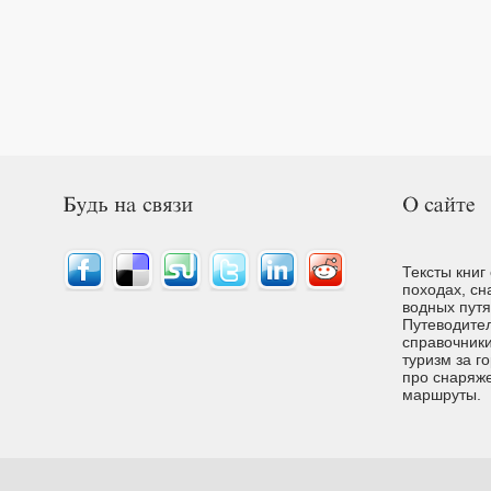
Тексты книг
походах, сн
водных путях
Путеводител
справочники
туризм за г
про снаряже
маршруты.