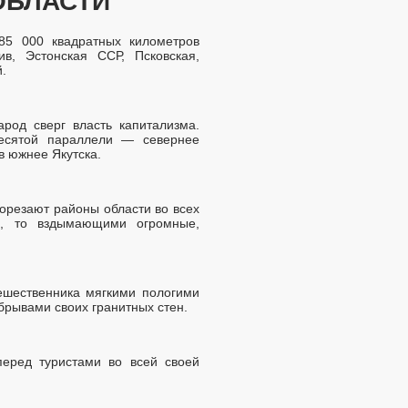
ОБЛАСТИ
85 000 квадратных километров
в, Эстонская ССР, Псковская,
.
род сверг власть капитализма.
есятой параллели — севернее
в южнее Якутска.
рорезают районы области во всех
и, то вздымающими огромные,
ешественника мягкими пологими
брывами своих гранитных стен.
еред туристами во всей своей