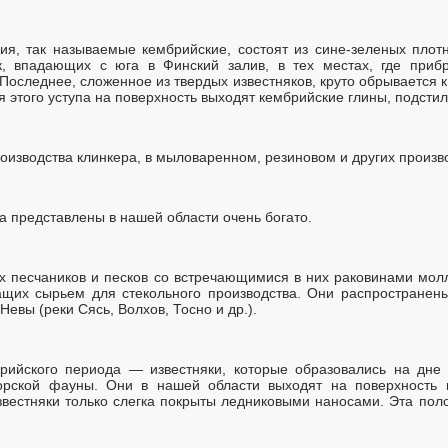
я, так называемые кембрийские, состоят из сине-зеленых плот
, впадающих с юга в Финский залив, в тех местах, где приб
Последнее, сложенное из твердых известняков, круто обрывается к 
 этого уступа на поверхность выходят кембрийские глины, подсти
оизводства клинкера, в мыловаренном, резиновом и других произв
 представлены в нашей области очень богато.
х песчаников и песков со встречающимися в них раковинами мол
жащих сырьем для стекольного производства. Они распространен
Невы (реки Сясь, Волхов, Тосно и др.).
рийского периода — известняки, которые образовались на дне г
морской фауны. Они в нашей области выходят на поверхность 
звестняки только слегка покрыты ледниковыми наносами. Эта поло