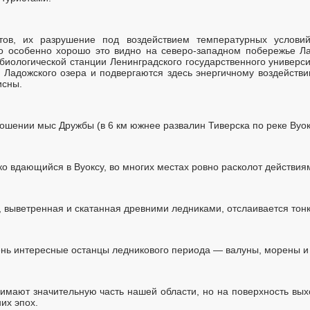
тов, их разрушение под воздействием температурных условий
но особенно хорошо это видно на северо-западном побережье Л
 биологической станции Ленинградского государственного универси
Ладожского озера и подвергаются здесь энергичному воздействию
исны.
ошении мыс Дружбы (в 6 км южнее развалин Тиверска по реке Вуок
о вдающийся в Вуоксу, во многих местах ровно расколот действия
ь, выветренная и скатанная древними ледниками, отслаивается тон
ень интересные останцы ледникового периода — валуны, морены и
мают значительную часть нашей области, но на поверхность выхо
их эпох.