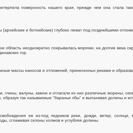
етерпела поверхность нашего края, прежде чем она стала так
ы (архейские и ботнийские) глубоко лежат под позднейшими отлож
хи область неоднократно покрывалась морями, на долгие века с
динавских гор.
омные массы наносов и отложений, принесенных реками и образов
и, глины, валуны, камни и отлагали из них различные морены, оз
ы, образуя так называемые “бараньи лбы” и выпахивая долины и ко
вобождения ее из-под ледников реки, дожди, ветер, солнце, 
ды, сглаживая склоны холмов и углубляя долины.