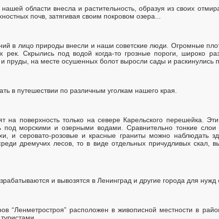
 нашей области внесла и растительность, образуя из своих отми
ностных почв, затягивая своим покровом озера...
ий в лицо природы внесли и наши советские люди. Огромные пло
х рек. Скрылись под водой когда-то грозные пороги, широко р
 и пруды, на месте осушенных болот выросли сады и раскинулись 
ть в путешествии по различным уголкам нашего края.
ят на поверхность только на севере Карельского перешейка. Эт
ь под морскими и озерными водами. Сравнительно тонкие слои
и, и серовато-розовые и красные граниты можно наблюдать зд
среди дремучих лесов, то в виде отдельных причудливых скал, 
азрабатываются и вывозятся в Ленинград и другие города для нужд 
ров “Ленметростроя” расположен в живописной местности в райо
 туристами.