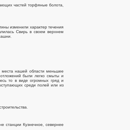
рающих частей торфяные болота,
тины изменили характер течения
азлилась Свирь в своем верхнем
пашни.
и места нашей области меньшее
 отложений были легко смыты и
есь то в виде огромных гряд и
выступающих среди полей или из
строительства.
не станции Кузнечное, севернее