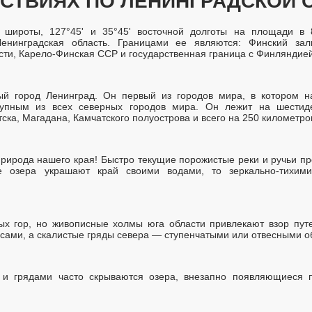
СТВИЯХ ПО ЛЕНИНГРАДСКОЙ 
 широты, 127°45' и 35°45' восточной долготы на площади в 
нинградская область. Границами ее являются: Финский зали
сти, Карело-Финская ССР и государственная граница с Финляндией
й город Ленинград. Он первый из городов мира, в котором на
рупным из всех северных городов мира. Он лежит на шестид
тска, Магадана, Камчатского полуострова и всего на 250 километро
природа нашего края! Быстро текущие порожистые реки и ручьи п
ые озера украшают край своими водами, то зеркально-тихим
ых гор, но живописные холмы юга области привлекают взор пут
сами, а скалистые гряды севера — ступенчатыми или отвесными о
и грядами часто скрываются озера, внезапно появляющиеся п