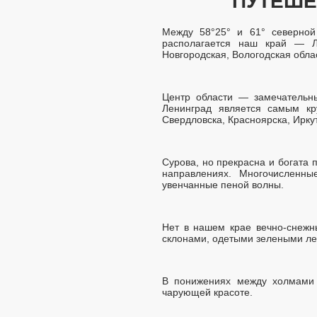
ПУТЕШЕ
Между 58°25° и 61° северной
располагается наш край — Ле
Новгородская, Вологодская обла
Центр области — замечательны
Ленинград является самым к
Свердловска, Красноярска, Ирку
Сурова, но прекрасна и богата 
направлениях. Многочисленн
увенчанные пеной волны.
Нет в нашем крае вечно-снежн
склонами, одетыми зелеными ле
В понижениях между холмами 
чарующей красоте.