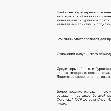
Наиболее характерные отложени
наблюдать в обнажениях речек
называемое силурийское плато. 
называемый глинтом. У подножья
Эти глины употребляются для пр
Отложения силурийского периода
Среди серых, белых и буроваты
чистых кварцевых песков, слу
Ладожское озеро, и по притокам 
Более поздние отложения силу
осаждения остатков богатой 
Эстонской ССР до реки Сясь. И
плато.