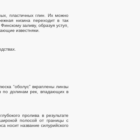
ных, пластичных глин. Их можно
режная низина переходит в так
Финскому заливу, образуя уступ,
лающие известняки.
одствах.
люска “оболус” вкраплены линзы
ы по долинам рек, впадающих в
лубокого пролива в результате
широкой полосой от границы с
са носит название силурийского