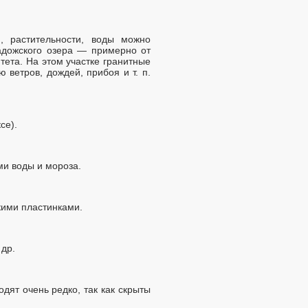
, растительности, воды можно
адожского озера — примерно от
тета. На этом участке гранитные
 ветров, дождей, прибоя и т. п.
се).
ми воды и мороза.
кими пластинками.
 др.
дят очень редко, так как скрыты