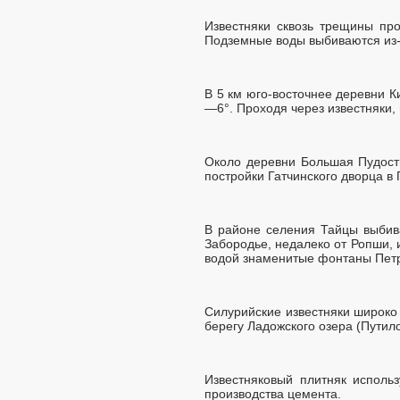
Известняки сквозь трещины про
Подземные воды выбиваются из-п
В 5 км юго-восточнее деревни К
—6°. Проходя через известняки, 
Около деревни Большая Пудость
постройки Гатчинского дворца в 
В районе селения Тайцы выбива
Забородье, недалеко от Ропши,
водой знаменитые фонтаны Пет
Силурийские известняки широко
берегу Ладожского озера (Путил
Известняковый плитняк использ
производства цемента.