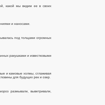
ой, какой мы видим ее в своих
ениями и наносами.
крывалась под толщами огромных
анных ракушками и известковыми
овые и камовые холмы, сглаживая
тловины для будущих рек и озер.
мороз размывали, выветривали,