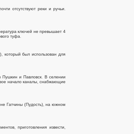
очти отсутствуют реки и ручьи.
мпература ключей не превышает 4
ового туфа.
), который был использован для
в Пушкин и Павловск. В селении
свое начало каналы, снабжающие
не Гатчины (Пудость), на южном
ментов, приготовления извести,