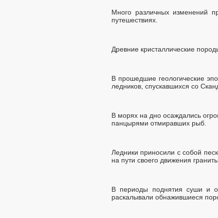
Много различных изменений пр
путешествиях.
Древние кристаллические пород
В прошедшие геологические эпо
ледников, спускавшихся со Скан
В морях на дно осаждались огр
панцырями отмиравших рыб.
Ледники приносили с собой песк
на пути своего движения гранит
В периоды поднятия суши и ос
раскалывали обнажившиеся поро