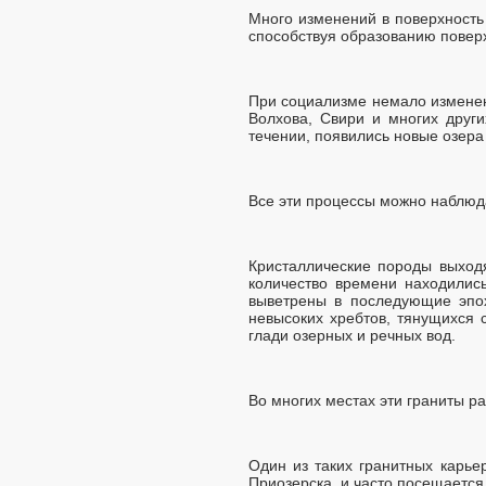
Много изменений в поверхность
способствуя образованию поверх
При социализме немало изменен
Волхова, Свири и многих други
течении, появились новые озера
Все эти процессы можно наблюда
Кристаллические породы выход
количество времени находилис
выветрены в последующие эпох
невысоких хребтов, тянущихся 
глади озерных и речных вод.
Во многих местах эти граниты р
Один из таких гранитных карье
Приозерска, и часто посещается