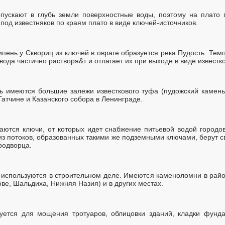
пускают в глубь земли поверхностные воды, поэтому на плато п
од известняков по краям плато в виде ключей-источников.
ипень у Сквориц из ключей в овраге образуется река Пудость. Те
вода частично растворя&т и отлагает их при выходе в виде известк
 имеются большие залежи известкового туфа (пудожский камень
Гатчине и Казанского собора в Ленинграде.
ются ключи, от которых идет снабжение питьевой водой городо
 из потоков, образованных такими же подземными ключами, берут 
родворца.
 используются в строительном деле. Имеются каменоломни в райо
ове, Шальдиха, Нижняя Назия) и в других местах.
уется для мощения тротуаров, облицовки зданий, кладки фунда