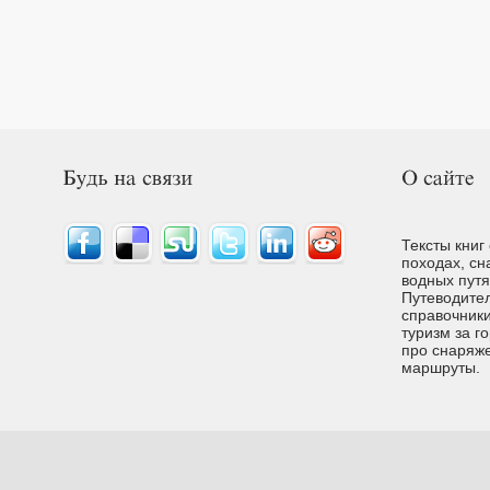
Тексты книг
походах, сн
водных путях
Путеводител
справочники
туризм за г
про снаряже
маршруты.