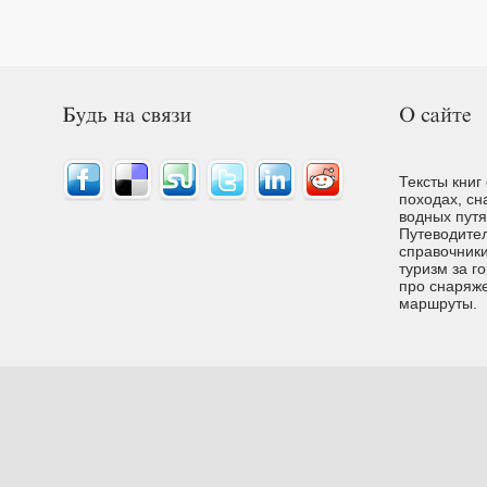
Тексты книг
походах, сн
водных путях
Путеводител
справочники
туризм за г
про снаряже
маршруты.