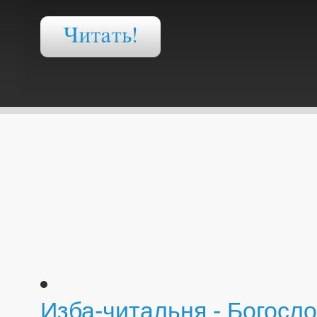
Изба-читальня - Богосло